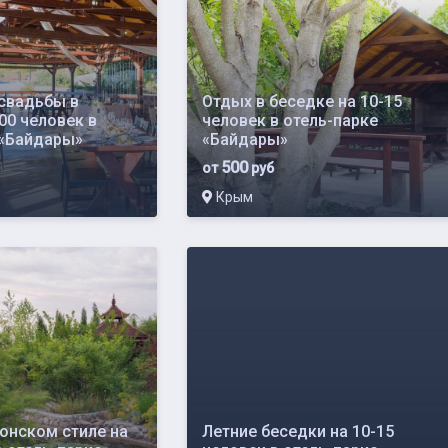
свадьбы в
Отдых в беседке на 10-15
00 человек в
человек в отель-парке
 «Байдары»
«Байдары»
500
от
руб
Крым
понском стиле на
Летние беседки на 10-15