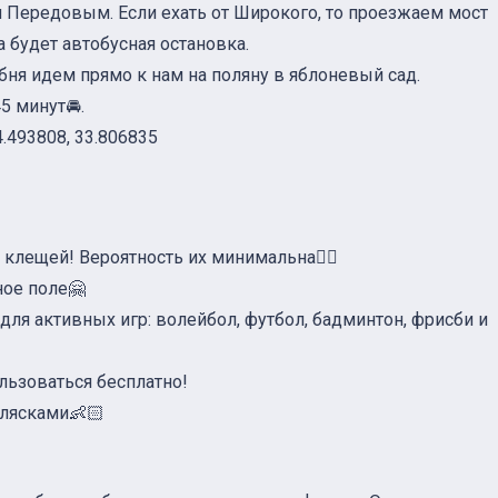
Передовым. Если ехать от Широкого, то проезжаем мост
 будет автобусная остановка.
бня идем прямо к нам на поляну в яблоневый сад.
5 минут🚘.
.493808, 33.806835
 клещей! Вероятность их минимальна✌🏻
ое поле🤗
ля активных игр: волейбол, футбол, бадминтон, фрисби и
льзоваться бесплатно!
олясками👶🏻