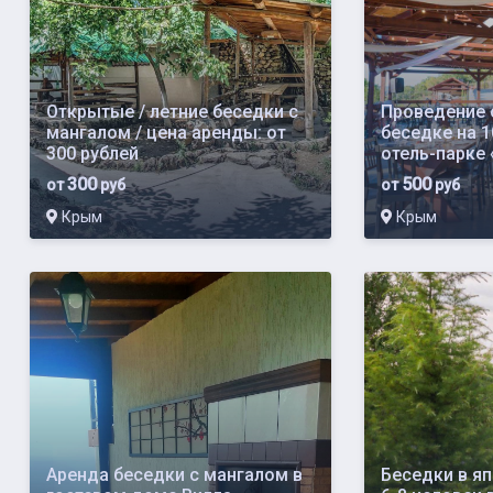
Открытые / летние беседки с
Проведение 
мангалом / цена аренды: от
беседке на 1
300 рублей
отель-парке
300
500
от
руб
от
руб
Крым
Крым
Аренда беседки с мангалом в
Беседки в я