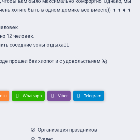
м, чтобы вам было максимально комфортно. Однако, мы
ень хотите быть в одном домике все вместе)) 👨‍👩‍👧‍👦
человек.
но 12 человек.
ть соседние зоны отдыха☝🏻
оде прошел без хлопот и с удовольствием 🤗
niki
Whatsapp
Viber
Telegram
Организация праздников
Туалет