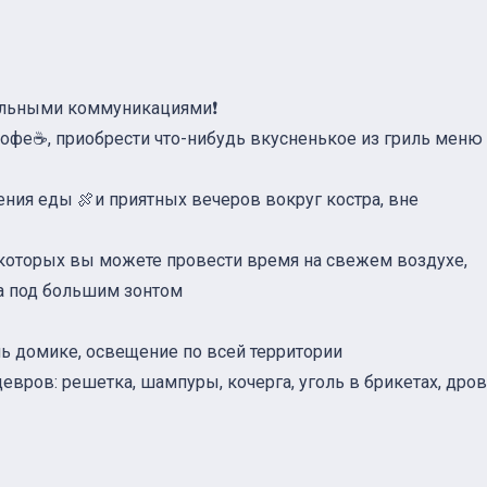
альными коммуникациями❗️
кофе☕️, приобрести что-нибудь вкусненькое из гриль меню
ния еды 🍖и приятных вечеров вокруг костра, вне
 которых вы можете провести время на свежем воздухе,
ца под большим зонтом
ль домике, освещение по всей территории
вров: решетка, шампуры, кочерга, уголь в брикетах, дров