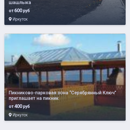
шашлыка
600
от
руб
Иркутск
Пикниково-парковая зона “Серябрянный Ключ”
приглашает на пикник
400
от
руб
Иркутск