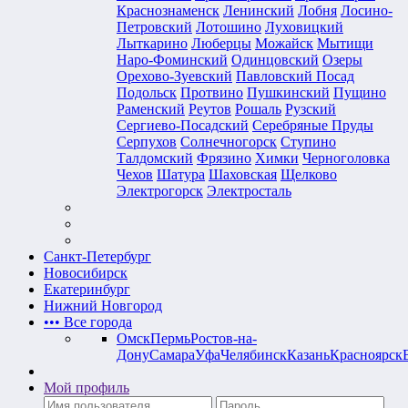
Краснознаменск
Ленинский
Лобня
Лосино-
Петровский
Лотошино
Луховицкий
Лыткарино
Люберцы
Можайск
Мытищи
Наро-Фоминский
Одинцовский
Озеры
Орехово-Зуевский
Павловский Посад
Подольск
Протвино
Пушкинский
Пущино
Раменский
Реутов
Рошаль
Рузский
Сергиево-Посадский
Серебряные Пруды
Серпухов
Солнечногорск
Ступино
Талдомский
Фрязино
Химки
Черноголовка
Чехов
Шатура
Шаховская
Щелково
Электрогорск
Электросталь
Санкт-Петербург
Новосибирск
Екатеринбург
Нижний Новгород
•••
Все города
Омск
Пермь
Ростов-на-
Дону
Самара
Уфа
Челябинск
Казань
Красноярск
Мой профиль