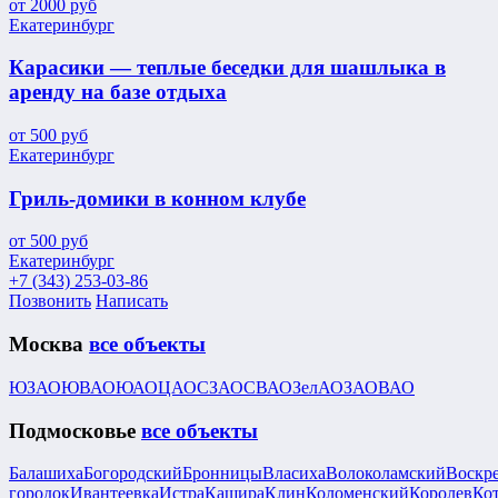
от
2000
руб
Екатеринбург
Карасики — теплые беседки для шашлыка в
аренду на базе отдыха
от
500
руб
Екатеринбург
Гриль-домики в конном клубе
от
500
руб
Екатеринбург
+7 (343) 253-03-86
Позвонить
Написать
Москва
все объекты
ЮЗАО
ЮВАО
ЮАО
ЦАО
СЗАО
СВАО
ЗелАО
ЗАО
ВАО
Подмосковье
все объекты
Балашиха
Богородский
Бронницы
Власиха
Волоколамский
Воскр
городок
Ивантеевка
Истра
Кашира
Клин
Коломенский
Королев
Ко