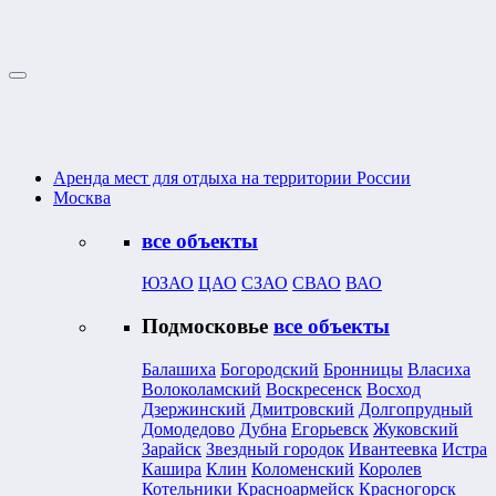
Аренда мест для отдыха на территории России
Москва
все объекты
ЮЗАО
ЦАО
СЗАО
СВАО
ВАО
Подмосковье
все объекты
Балашиха
Богородский
Бронницы
Власиха
Волоколамский
Воскресенск
Восход
Дзержинский
Дмитровский
Долгопрудный
Домодедово
Дубна
Егорьевск
Жуковский
Зарайск
Звездный городок
Ивантеевка
Истра
Кашира
Клин
Коломенский
Королев
Котельники
Красноармейск
Красногорск