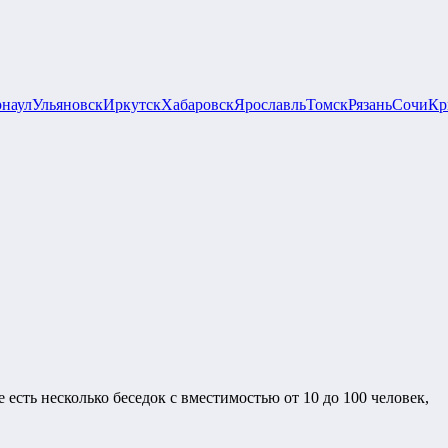
рнаул
Ульяновск
Иркутск
Хабаровск
Ярославль
Томск
Рязань
Сочи
Кр
сть несколько беседок с вместимостью от 10 до 100 человек,