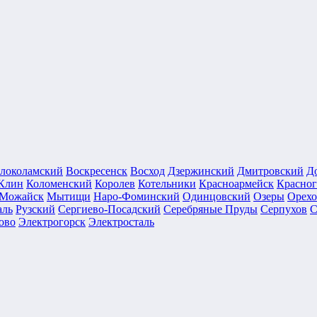
локоламский
Воскресенск
Восход
Дзержинский
Дмитровский
Д
Клин
Коломенский
Королев
Котельники
Красноармейск
Красног
Можайск
Мытищи
Наро-Фоминский
Одинцовский
Озеры
Орехо
аль
Рузский
Сергиево-Посадский
Серебряные Пруды
Серпухов
С
ово
Электрогорск
Электросталь