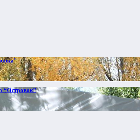
новка”
а “Островок”