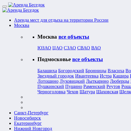
Аренда мест для отдыха на территории России
Москва
Москва
все объекты
ЮЗАО
ЦАО
СЗАО
СВАО
ВАО
Подмосковье
все объекты
Балашиха
Богородский
Бронницы
Власиха
Во
Звездный городок
Ивантеевка
Истра
Кашира
Лотошино
Луховицкий
Лыткарино
Люберцы
Пушкинский
Пущино
Раменский
Реутов
Рош
Черноголовка
Чехов
Шатура
Шаховская
Щелк
Санкт-Петербург
Новосибирск
Екатеринбург
Нижний Новгород