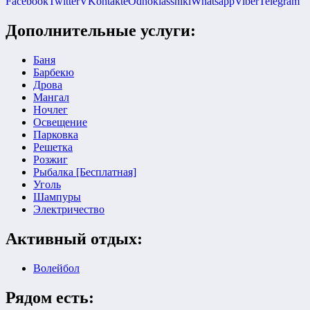
Facebook
Twitter
VKontakte
Odnoklassniki
Whatsapp
Viber
Telegram
Дополнительные услуги:
Баня
Барбекю
Дрова
Мангал
Ночлег
Освещение
Парковка
Решетка
Розжиг
Рыбалка [Бесплатная]
Уголь
Шампуры
Электричество
Активный отдых:
Волейбол
Рядом есть: