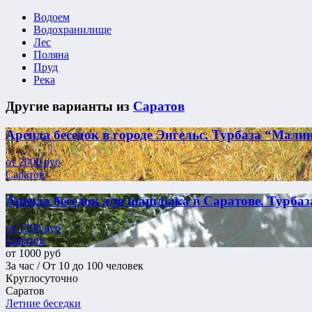
Водоем
Водохранилище
Лес
Поляна
Пруд
Река
Другие варианты из
Саратов
Аренда беседок в городе Энгельс. Турбаза “Мали
от
2000
руб
Саратов
Аренда беседок для шашлыка в Саратове. Турбаз
от
1200
руб
Саратов
от
1000
руб
За час / От 10 до 100 человек
Круглосуточно
Саратов
Летние беседки