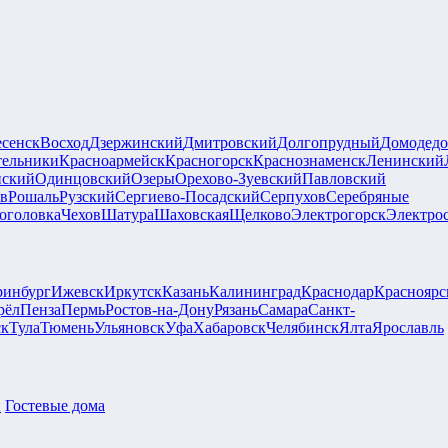
есенск
Восход
Дзержинский
Дмитровский
Долгопрудный
Домодедо
тельники
Красноармейск
Красногорск
Краснознаменск
Ленинский
нский
Одинцовский
Озеры
Орехово-Зуевский
Павловский
ов
Рошаль
Рузский
Сергиево-Посадский
Серпухов
Серебряные
оголовка
Чехов
Шатура
Шаховская
Щелково
Электрогорск
Электрос
ринбург
Ижевск
Иркутск
Казань
Калининград
Краснодар
Красноярс
рёл
Пенза
Пермь
Ростов-на-Дону
Рязань
Самара
Санкт-
ск
Тула
Тюмень
Ульяновск
Уфа
Хабаровск
Челябинск
Ялта
Ярославль
и
Гостевые дома