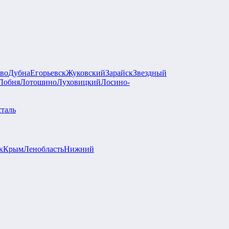
во
Дубна
Егорьевск
Жуковский
Зарайск
Звездный
Лобня
Лотошино
Луховицкий
Лосино-
таль
к
Крым
Ленобласть
Нижний