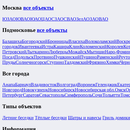
Москва
все объекты
ЮЗАО
ЮВАО
ЮАО
ЦАО
СЗАО
СВАО
ЗелАО
ЗАО
ВАО
Подмосковье
все объекты
Балашиха
Богородский
Бронницы
Власиха
Волоколамский
Воскр
городок
Ивантеевка
Истра
Кашира
Клин
Коломенский
Королев
Ко
Петровский
Лыткарино
Люберцы
Можайск
Мытищи
Наро-Фоми
Посад
Подольск
Протвино
Пушкинский
Пущино
Раменский
Реут
Пруды
Солнечногорск
Ступино
Талдомский
Фрязино
Химки
Черн
Все города
Анапа
Барнаул
Владивосток
Волгоград
Воронеж
Геленджик
Екате
Новгород
Новокузнецк
Новосибирск
Новосибирская обл.
Омск
О
Петербург
Саратов
Севастополь
Симферополь
Сочи
Тольятти
Том
Типы объектов
Летние беседки
Тёплые беседки
Шатры и навесы
Гриль домик
Информация