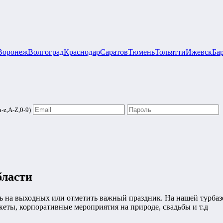
Воронеж
Волгоград
Краснодар
Саратов
Тюмень
Тольятти
Ижевск
Ба
-z,A-Z,0-9)
бласти
на выходных или отметить важный праздник. На нашей турбазе е
кеты, корпоративные мероприятия на природе, свадьбы и т.д