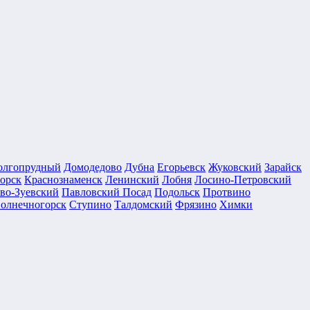
олгопрудный
Домодедово
Дубна
Егорьевск
Жуковский
Зарайск
орск
Краснознаменск
Ленинский
Лобня
Лосино-Петровский
во-Зуевский
Павловский Посад
Подольск
Протвино
олнечногорск
Ступино
Талдомский
Фрязино
Химки