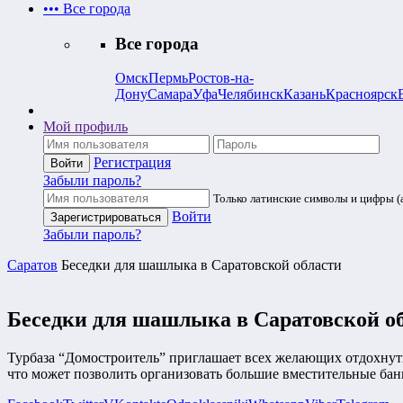
•••
Все города
Все города
Омск
Пермь
Ростов-на-
Дону
Самара
Уфа
Челябинск
Казань
Красноярск
Мой профиль
Регистрация
Забыли пароль?
Только латинские символы и цифры (a
Войти
Забыли пароль?
Саратов
Беседки для шашлыка в Саратовской области
Беседки для шашлыка в Саратовской о
Турбаза “Домостроитель” приглашает всех желающих отдохнуть 
что может позволить организовать большие вместительные бан