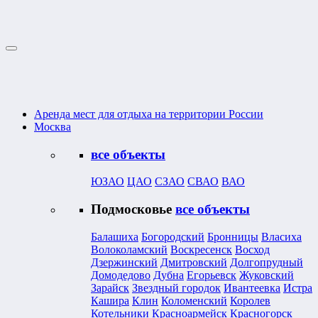
Аренда мест для отдыха на территории России
Москва
все объекты
ЮЗАО
ЦАО
СЗАО
СВАО
ВАО
Подмосковье
все объекты
Балашиха
Богородский
Бронницы
Власиха
Волоколамский
Воскресенск
Восход
Дзержинский
Дмитровский
Долгопрудный
Домодедово
Дубна
Егорьевск
Жуковский
Зарайск
Звездный городок
Ивантеевка
Истра
Кашира
Клин
Коломенский
Королев
Котельники
Красноармейск
Красногорск