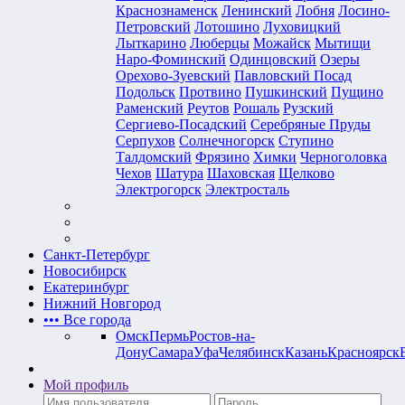
Краснознаменск
Ленинский
Лобня
Лосино-
Петровский
Лотошино
Луховицкий
Лыткарино
Люберцы
Можайск
Мытищи
Наро-Фоминский
Одинцовский
Озеры
Орехово-Зуевский
Павловский Посад
Подольск
Протвино
Пушкинский
Пущино
Раменский
Реутов
Рошаль
Рузский
Сергиево-Посадский
Серебряные Пруды
Серпухов
Солнечногорск
Ступино
Талдомский
Фрязино
Химки
Черноголовка
Чехов
Шатура
Шаховская
Щелково
Электрогорск
Электросталь
Санкт-Петербург
Новосибирск
Екатеринбург
Нижний Новгород
•••
Все города
Омск
Пермь
Ростов-на-
Дону
Самара
Уфа
Челябинск
Казань
Красноярск
Мой профиль