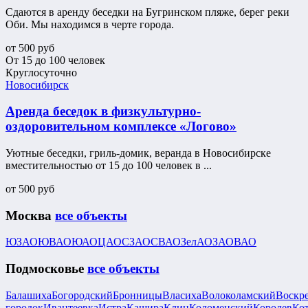
Сдаются в аренду беседки на Бугринском пляже, берег реки
Оби. Мы находимся в черте города.
от
500
руб
От 15 до 100 человек
Круглосуточно
Новосибирск
Аренда беседок в физкультурно-
оздоровительном комплексе «Логово»
Уютные беседки, гриль-домик, веранда в Новосибирске
вместительностью от 15 до 100 человек в ...
от
500
руб
Москва
все объекты
ЮЗАО
ЮВАО
ЮАО
ЦАО
СЗАО
СВАО
ЗелАО
ЗАО
ВАО
Подмосковье
все объекты
Балашиха
Богородский
Бронницы
Власиха
Волоколамский
Воскр
городок
Ивантеевка
Истра
Кашира
Клин
Коломенский
Королев
Ко