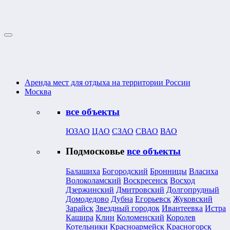
Аренда мест для отдыха на территории России
Москва
все объекты
ЮЗАО
ЦАО
СЗАО
СВАО
ВАО
Подмосковье
все объекты
Балашиха
Богородский
Бронницы
Власиха
Волоколамский
Воскресенск
Восход
Дзержинский
Дмитровский
Долгопрудный
Домодедово
Дубна
Егорьевск
Жуковский
Зарайск
Звездный городок
Ивантеевка
Истра
Кашира
Клин
Коломенский
Королев
Котельники
Красноармейск
Красногорск