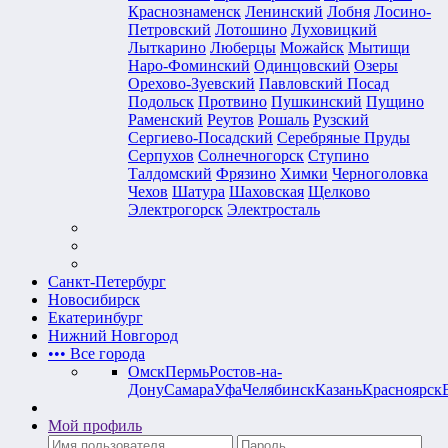
Краснознаменск
Ленинский
Лобня
Лосино-
Петровский
Лотошино
Луховицкий
Лыткарино
Люберцы
Можайск
Мытищи
Наро-Фоминский
Одинцовский
Озеры
Орехово-Зуевский
Павловский Посад
Подольск
Протвино
Пушкинский
Пущино
Раменский
Реутов
Рошаль
Рузский
Сергиево-Посадский
Серебряные Пруды
Серпухов
Солнечногорск
Ступино
Талдомский
Фрязино
Химки
Черноголовка
Чехов
Шатура
Шаховская
Щелково
Электрогорск
Электросталь
Санкт-Петербург
Новосибирск
Екатеринбург
Нижний Новгород
•••
Все города
Омск
Пермь
Ростов-на-
Дону
Самара
Уфа
Челябинск
Казань
Красноярск
Мой профиль