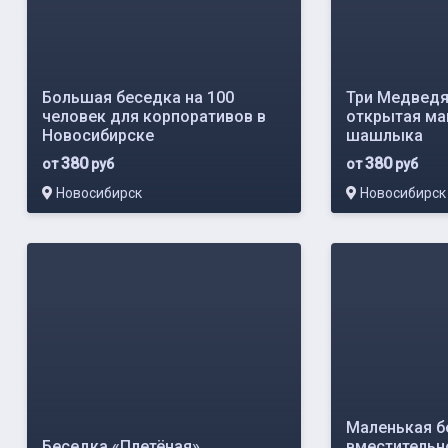
Большая беседка на 100
Три Медведя
человек для корпоративов в
открытая ма
Новосибирске
шашлыка
380
380
от
руб
от
руб
Новосибирск
Новосибирск
Маленькая б
Беседка «Плетёная»
вместительн