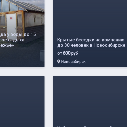
ка у воды до 15
базе отдыха
Крытые беседки на компанию
вежье»
до 30 человек в Новосибирске
600
от
руб
Новосибирск