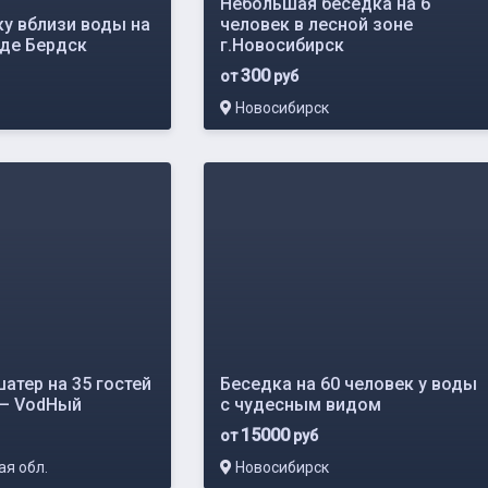
Небольшая беседка на 6
ку вблизи воды на
человек в лесной зоне
оде Бердск
г.Новосибирск
300
от
руб
Новосибирск
атер на 35 гостей
Беседка на 60 человек у воды
 — VodНый
с чудесным видом
15000
от
руб
я обл.
Новосибирск