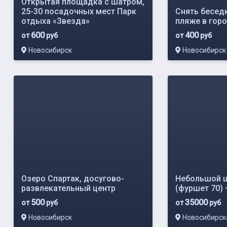
Открытая площадка с шатром,
25-30 посадочных мест Парк
Снять бесед
отдыха «Звезда»
пляже в гор
600
400
от
руб
от
руб
Новосибирск
Новосибирск
Озеро Спартак, досугово-
Небольшой ш
развлекательный центр
(фуршет 70)
500
35000
от
руб
от
руб
Новосибирск
Новосибирска