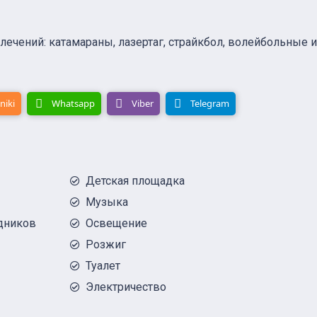
лечений: катамараны, лазертаг, страйкбол, волейбольные и
niki
Whatsapp
Viber
Telegram
Детская площадка
Музыка
дников
Освещение
Розжиг
Туалет
Электричество