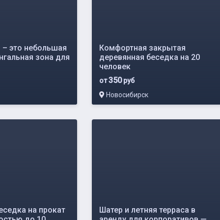
 – это небольшая
Комфортная закрытая
нгальная зона для
деревянная беседка на 20
человек
350
от
руб
Новосибирск
еседка на прокат
Шатер и летняя терраса в
остью до 10
аренду для корпоративов —