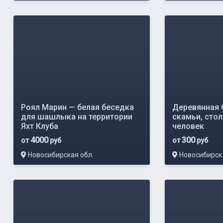
Роял Марин — белая беседка
Деревянная 
для шашлыка на территории
скамьи, стол
Яхт Клуба
человек
4000
300
от
руб
от
руб
Новосибирская обл.
Новосибирск