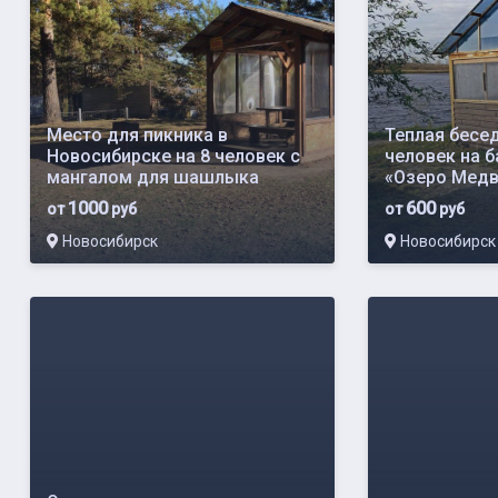
Место для пикника в
Теплая бесед
Новосибирске на 8 человек с
человек на 
мангалом для шашлыка
«Озеро Мед
1000
600
от
руб
от
руб
Новосибирск
Новосибирск