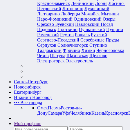
Краснознаменск
Ленинский
Лобня
Лосино-
Петровский
Лотошино
Луховицкий
Лыткарино
Люберцы
Можайск
Мытищи
Наро-Фоминский
Одинцовский
Озеры
Орехово-Зуевский
Павловский Посад
Подольск
Протвино
Пушкинский
Пущино
Раменский
Реутов
Рошаль
Рузский
Сергиево-Посадский
Серебряные Пруды
Серпухов
Солнечногорск
Ступино
Талдомский
Фрязино
Химки
Черноголовка
Чехов
Шатура
Шаховская
Щелково
Электрогорск
Электросталь
Санкт-Петербург
Новосибирск
Екатеринбург
Нижний Новгород
•••
Все города
Омск
Пермь
Ростов-на-
Дону
Самара
Уфа
Челябинск
Казань
Красноярск
Мой профиль