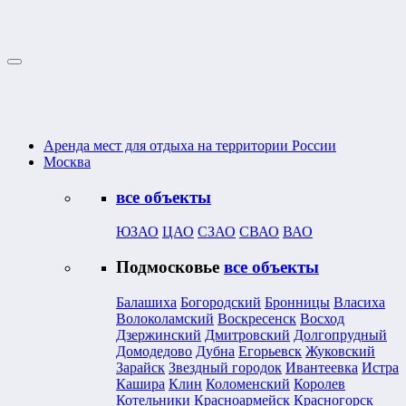
Аренда мест для отдыха на территории России
Москва
все объекты
ЮЗАО
ЦАО
СЗАО
СВАО
ВАО
Подмосковье
все объекты
Балашиха
Богородский
Бронницы
Власиха
Волоколамский
Воскресенск
Восход
Дзержинский
Дмитровский
Долгопрудный
Домодедово
Дубна
Егорьевск
Жуковский
Зарайск
Звездный городок
Ивантеевка
Истра
Кашира
Клин
Коломенский
Королев
Котельники
Красноармейск
Красногорск