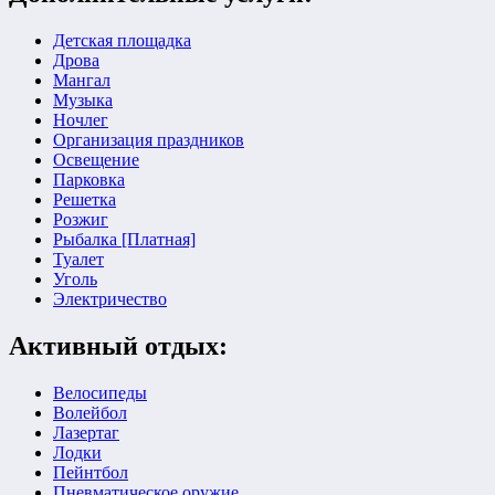
Детская площадка
Дрова
Мангал
Музыка
Ночлег
Организация праздников
Освещение
Парковка
Решетка
Розжиг
Рыбалка [Платная]
Туалет
Уголь
Электричество
Активный отдых:
Велосипеды
Волейбол
Лазертаг
Лодки
Пейнтбол
Пневматическое оружие