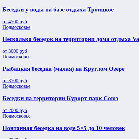
Беседки у воды на базе отдыха Троицкое
от
4500
руб
Подмосковье
Несколько беседок на территории дома отдыха Val
от
3000
руб
Подмосковье
Рыбацкая беседка (малая) на Круглом Озере
от
3500
руб
Подмосковье
Беседки на территории Курорт-парк Союз
от
2000
руб
Подмосковье
Понтонная беседка на воде 5×5 до 10 человек