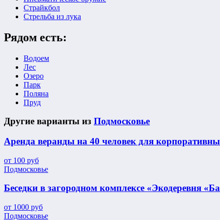
Страйкбол
Стрельба из лука
Рядом есть:
Водоем
Лес
Озеро
Парк
Поляна
Пруд
Другие варианты из
Подмосковье
Аренда веранды на 40 человек для корпоративн
от
100
руб
Подмосковье
Беседки в загородном комплексе «Экодеревня «Б
от
1000
руб
Подмосковье