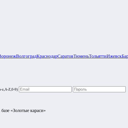
Воронеж
Волгоград
Краснодар
Саратов
Тюмень
Тольятти
Ижевск
Ба
-z,A-Z,0-9)
 базе «Золотые караси»