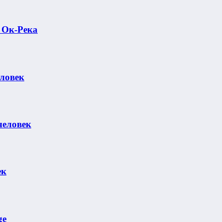
 Ок-Река
еловек
человек
ек
ge