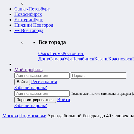
Санкт-Петербург
Новосибирск
Екатеринбург
Нижний Новгород
•••
Все города
Все города
Омск
Пермь
Ростов-на-
Дону
Самара
Уфа
Челябинск
Казань
Красноярск
Мой профиль
Регистрация
Забыли пароль?
Только латинские символы и цифры (a
Войти
Забыли пароль?
Москва
Подмосковье
Аренда большой беседки до 40 человек на