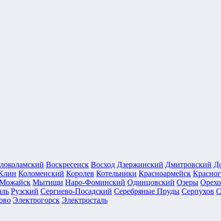
локоламский
Воскресенск
Восход
Дзержинский
Дмитровский
Д
Клин
Коломенский
Королев
Котельники
Красноармейск
Красног
Можайск
Мытищи
Наро-Фоминский
Одинцовский
Озеры
Орехо
аль
Рузский
Сергиево-Посадский
Серебряные Пруды
Серпухов
С
ово
Электрогорск
Электросталь