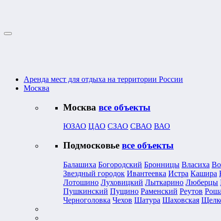
Аренда мест для отдыха на территории России
Москва
Москва
все объекты
ЮЗАО
ЦАО
СЗАО
СВАО
ВАО
Подмосковье
все объекты
Балашиха
Богородский
Бронницы
Власиха
Во
Звездный городок
Ивантеевка
Истра
Кашира
Лотошино
Луховицкий
Лыткарино
Люберцы
Пушкинский
Пущино
Раменский
Реутов
Рош
Черноголовка
Чехов
Шатура
Шаховская
Щелк