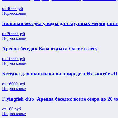
от
4000
руб
Подмосковье
Большая беседка у воды для крупных мероприяти
от
20000
руб
Подмосковье
Аренда беседок База отдыха Оазис в лесу
от
10000
руб
Подмосковье
Беседка для шашлыка на природе в Яхт-клубе «
от
16000
руб
Подмосковье
Flyingfish club. Аренда беседок возле озера до 20 ч
от
100
руб
Подмосковье