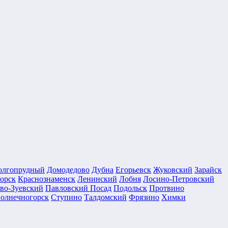
олгопрудный
Домодедово
Дубна
Егорьевск
Жуковский
Зарайск
орск
Краснознаменск
Ленинский
Лобня
Лосино-Петровский
во-Зуевский
Павловский Посад
Подольск
Протвино
олнечногорск
Ступино
Талдомский
Фрязино
Химки