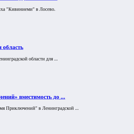
дыха "Кивиниеми" в Лосево.
я область
енинградской области для ...
ений» вместимость до ...
емя Приключений" в Ленинградской ...