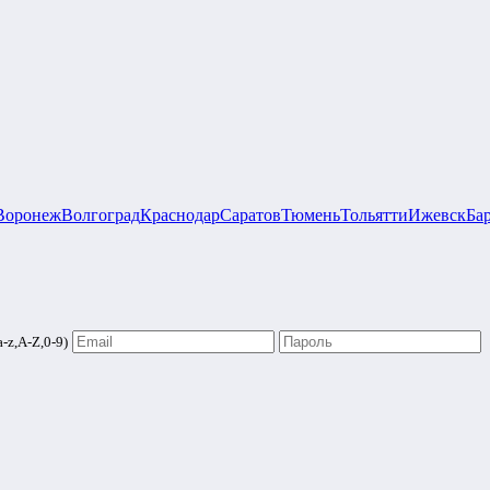
Воронеж
Волгоград
Краснодар
Саратов
Тюмень
Тольятти
Ижевск
Ба
-z,A-Z,0-9)