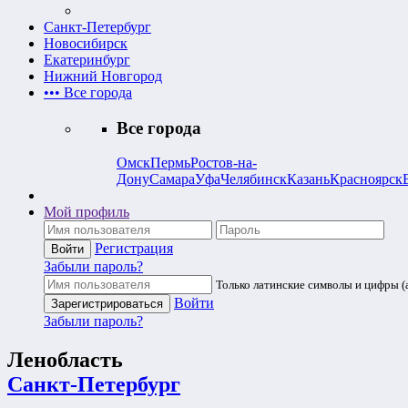
Санкт-Петербург
Новосибирск
Екатеринбург
Нижний Новгород
•••
Все города
Все города
Омск
Пермь
Ростов-на-
Дону
Самара
Уфа
Челябинск
Казань
Красноярск
Мой профиль
Регистрация
Забыли пароль?
Только латинские символы и цифры (a
Войти
Забыли пароль?
Ленобласть
Санкт-Петербург