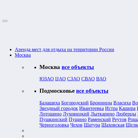
Аренда мест для отдыха на территории России
Москва
Москва
все объекты
ЮЗАО
ЦАО
СЗАО
СВАО
ВАО
Подмосковье
все объекты
Балашиха
Богородский
Бронницы
Власиха
Во
Звездный городок
Ивантеевка
Истра
Кашира
Лотошино
Луховицкий
Лыткарино
Люберцы
Пушкинский
Пущино
Раменский
Реутов
Рош
Черноголовка
Чехов
Шатура
Шаховская
Щелк