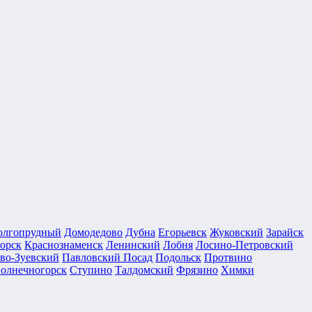
олгопрудный
Домодедово
Дубна
Егорьевск
Жуковский
Зарайск
орск
Краснознаменск
Ленинский
Лобня
Лосино-Петровский
во-Зуевский
Павловский Посад
Подольск
Протвино
олнечногорск
Ступино
Талдомский
Фрязино
Химки