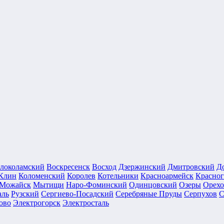
локоламский
Воскресенск
Восход
Дзержинский
Дмитровский
Д
Клин
Коломенский
Королев
Котельники
Красноармейск
Красног
Можайск
Мытищи
Наро-Фоминский
Одинцовский
Озеры
Орехо
аль
Рузский
Сергиево-Посадский
Серебряные Пруды
Серпухов
С
ово
Электрогорск
Электросталь