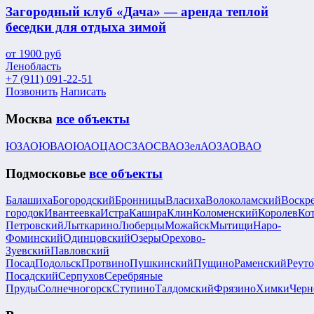
Загородный клуб «Дача» — аренда теплой
беседки для отдыха зимой
от
1900
руб
Ленобласть
+7 (911) 091-22-51
Позвонить
Написать
Москва
все объекты
ЮЗАО
ЮВАО
ЮАО
ЦАО
СЗАО
СВАО
ЗелАО
ЗАО
ВАО
Подмосковье
все объекты
Балашиха
Богородский
Бронницы
Власиха
Волоколамский
Воскр
городок
Ивантеевка
Истра
Кашира
Клин
Коломенский
Королев
Ко
Петровский
Лыткарино
Люберцы
Можайск
Мытищи
Наро-
Фоминский
Одинцовский
Озеры
Орехово-
Зуевский
Павловский
Посад
Подольск
Протвино
Пушкинский
Пущино
Раменский
Реут
Посадский
Серпухов
Серебряные
Пруды
Солнечногорск
Ступино
Талдомский
Фрязино
Химки
Черн