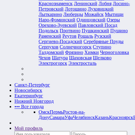
Краснознаменск
Ленинский
Лобня
Лосино-
Петровский
Лотошино
Луховицкий
Лыткарино
Люберцы
Можайск
Мытищи
Наро-Фоминский
Одинцовский
Озеры
Орехово-Зуевский
Павловский Посад
Подольск
Протвино
Пушкинский
Пущино
Раменский
Реутов
Рошаль
Рузский
Сергиево-Посадский
Серебряные Пруды
Серпухов
Солнечногорск
Ступино
Талдомский
Фрязино
Химки
Черноголовка
Чехов
Шатура
Шаховская
Щелково
Электрогорск
Электросталь
Санкт-Петербург
Новосибирск
Екатеринбург
Нижний Новгород
•••
Все города
Омск
Пермь
Ростов-на-
Дону
Самара
Уфа
Челябинск
Казань
Красноярск
Мой профиль