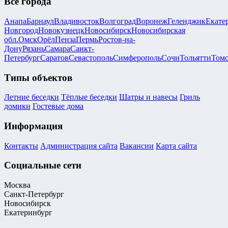
Все города
Анапа
Барнаул
Владивосток
Волгоград
Воронеж
Геленджик
Екате
Новгород
Новокузнецк
Новосибирск
Новосибирская
обл.
Омск
Орёл
Пенза
Пермь
Ростов-на-
Дону
Рязань
Самара
Санкт-
Петербург
Саратов
Севастополь
Симферополь
Сочи
Тольятти
Том
Типы объектов
Летние беседки
Тёплые беседки
Шатры и навесы
Гриль
домики
Гостевые дома
Информация
Контакты
Администрация сайта
Вакансии
Карта сайта
Социальные сети
Москва
Санкт-Петербург
Новосибирск
Екатеринбург