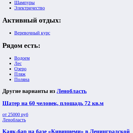
Шампуры
Электричество
Активный отдых:
Веревочный курс
Рядом есть:
Водоем
Лес
Озеро
Пляж
Поляна
Другие варианты из
Ленобласть
Шатер на 60 человек, площадь 72 кв.м
от
25000
руб
Ленобласть
Каяк-бар на базе «Кивиниеми» в Ленинградской