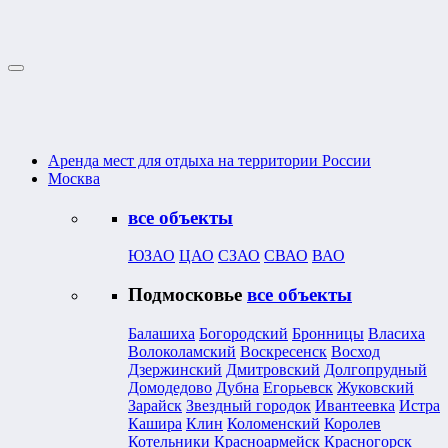
Аренда мест для отдыха на территории России
Москва
все объекты
ЮЗАО
ЦАО
СЗАО
СВАО
ВАО
Подмосковье
все объекты
Балашиха
Богородский
Бронницы
Власиха
Волоколамский
Воскресенск
Восход
Дзержинский
Дмитровский
Долгопрудный
Домодедово
Дубна
Егорьевск
Жуковский
Зарайск
Звездный городок
Ивантеевка
Истра
Кашира
Клин
Коломенский
Королев
Котельники
Красноармейск
Красногорск