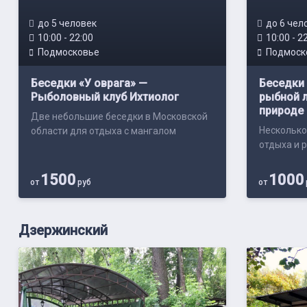
до 5 человек
до 6 чел
10:00 - 22:00
10:00 - 2
Подмосковье
Подмоск
Беседки «У оврага» —
Беседки
Рыболовный клуб Ихтиолог
рыбной л
природе
Две небольшие беседки в Московской
Несколько
области для отдыха с мангалом
отдыха и 
1500
1000
от
руб
от
Дзержинский