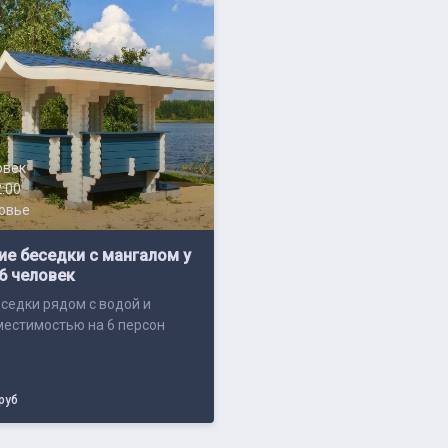
овек
2:00
овье
е беседки с мангалом у
6 человек
седки рядом с водой и
естимостью на 6 персон
руб