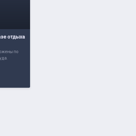
азе отдыха
ложены по
уда.