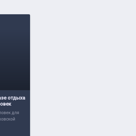
азе отдыха
ловек
ловек для
ковской