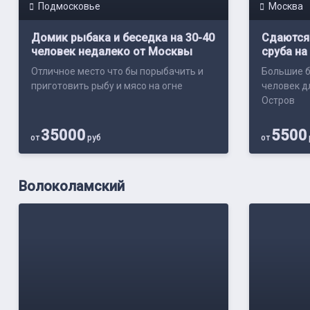
Подмосковье
Москва
Домик рыбака и беседка на 30-40
Сдаются 
человек недалеко от Москвы
сруба на
Отличное место что бы порыбачить и
Большие б
приготовить рыбу и мясо на огне
человек д
Остров
35000
5500
от
руб
от
Волоколамский