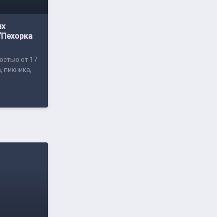
ых
“Пехорка
остью от 17
, пикника,