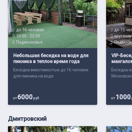
до 16 человек
до 15 че
10:00 - 22:00
круглосу
Подмосковье
Подмоск
Небольшая беседка на воде для
VIP-Бесе
пикника в теплое время года
мангалом
Беседка вместимостью до 16 человек
Беседка н
для пикника на воде
Московско
6000
1000
от
руб
от
Дмитровский