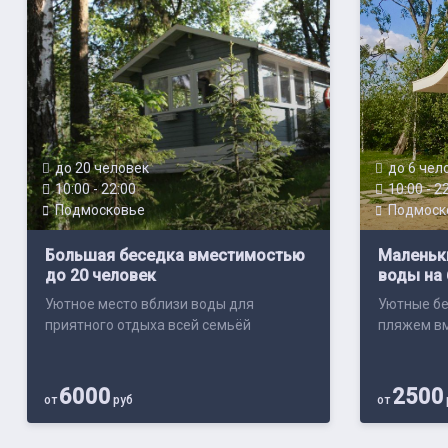
до 20 человек
до 6 чел
10:00 - 22:00
10:00 - 2
Подмосковье
Подмоск
Большая беседка вместимостью
Маленьки
до 20 человек
воды на 
Уютное место вблизи воды для
Уютные бе
приятного отдыха всей семьёй
пляжем вм
6000
2500
от
руб
от