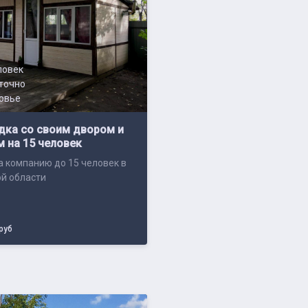
ловек
точно
овье
дка со своим двором и
 на 15 человек
а компанию до 15 человек в
й области
руб