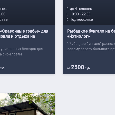
овек
до 4 человек
2:00
10:00 - 22:00
овье
Подмосковье
 «Сказочные грибы» для
Рыбацкое бунгало на б
овли и отдыха на
«Ихтиолог»
"Рыбацкое бунгало" распо
 уникальных беседок для
левому берегу большого пр
рыбной ловли
2500
руб
от
руб