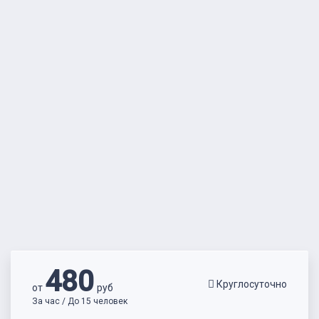
480
Круглосуточно
от
руб
За час / До 15 человек