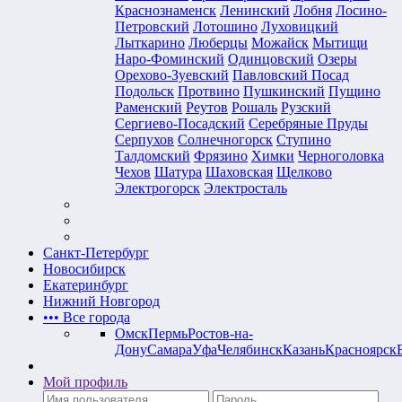
Краснознаменск
Ленинский
Лобня
Лосино-
Петровский
Лотошино
Луховицкий
Лыткарино
Люберцы
Можайск
Мытищи
Наро-Фоминский
Одинцовский
Озеры
Орехово-Зуевский
Павловский Посад
Подольск
Протвино
Пушкинский
Пущино
Раменский
Реутов
Рошаль
Рузский
Сергиево-Посадский
Серебряные Пруды
Серпухов
Солнечногорск
Ступино
Талдомский
Фрязино
Химки
Черноголовка
Чехов
Шатура
Шаховская
Щелково
Электрогорск
Электросталь
Санкт-Петербург
Новосибирск
Екатеринбург
Нижний Новгород
•••
Все города
Омск
Пермь
Ростов-на-
Дону
Самара
Уфа
Челябинск
Казань
Красноярск
Мой профиль