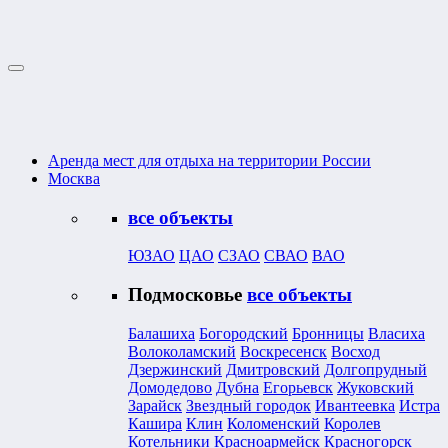
Аренда мест для отдыха на территории России
Москва
все объекты
ЮЗАО
ЦАО
СЗАО
СВАО
ВАО
Подмосковье
все объекты
Балашиха
Богородский
Бронницы
Власиха
Волоколамский
Воскресенск
Восход
Дзержинский
Дмитровский
Долгопрудный
Домодедово
Дубна
Егорьевск
Жуковский
Зарайск
Звездный городок
Ивантеевка
Истра
Кашира
Клин
Коломенский
Королев
Котельники
Красноармейск
Красногорск