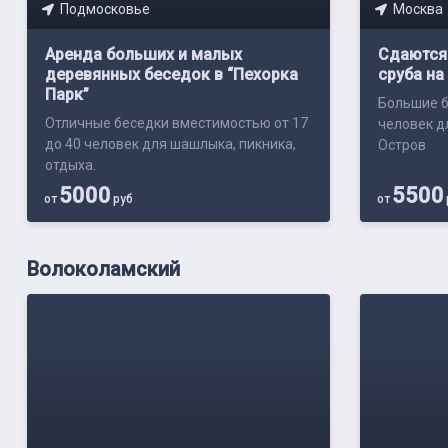
Подмосковье
Москва
Аренда больших и малых
Сдаются 
деревянных беседок в “Пехорка
сруба на
Парк”
Большие б
Отличные беседки вместимостью от 17
человек д
до 40 человек для шашлыка, пикника,
Остров
отдыха.
5000
5500
от
руб
от
Волоколамский