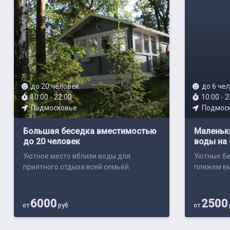
до 20 человек
до 6 че
10:00 - 22:00
10:00 - 2
Подмосковье
Подмос
Большая беседка вместимостью
Маленьки
до 20 человек
воды на 
Уютное место вблизи воды для
Уютные бе
приятного отдыха всей семьёй
пляжем вм
6000
2500
от
руб
от