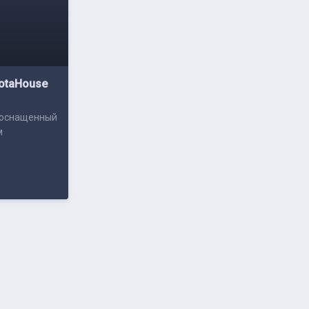
otaHouse
 оснащенный
м