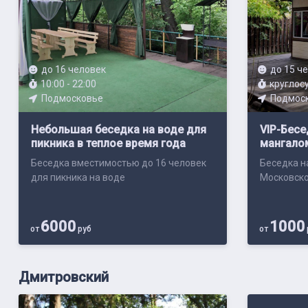
до 16 человек
до 15 ч
10:00 - 22:00
круглос
Подмосковье
Подмос
Небольшая беседка на воде для
VIP-Бесе
пикника в теплое время года
мангалом
Беседка вместимостью до 16 человек
Беседка н
для пикника на воде
Московско
6000
1000
от
руб
от
Дмитровский