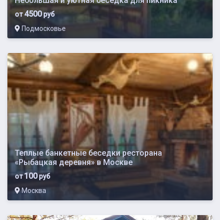
Небольшая и уютная беседка для пикника
4500
от
руб
Подмосковье
Теплые банкетные беседки ресторана
«Рыбацкая деревня» в Москве
100
от
руб
Москва