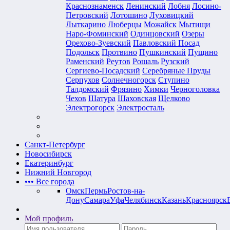
Краснознаменск
Ленинский
Лобня
Лосино-
Петровский
Лотошино
Луховицкий
Лыткарино
Люберцы
Можайск
Мытищи
Наро-Фоминский
Одинцовский
Озеры
Орехово-Зуевский
Павловский Посад
Подольск
Протвино
Пушкинский
Пущино
Раменский
Реутов
Рошаль
Рузский
Сергиево-Посадский
Серебряные Пруды
Серпухов
Солнечногорск
Ступино
Талдомский
Фрязино
Химки
Черноголовка
Чехов
Шатура
Шаховская
Щелково
Электрогорск
Электросталь
Санкт-Петербург
Новосибирск
Екатеринбург
Нижний Новгород
•••
Все города
Омск
Пермь
Ростов-на-
Дону
Самара
Уфа
Челябинск
Казань
Красноярск
Мой профиль