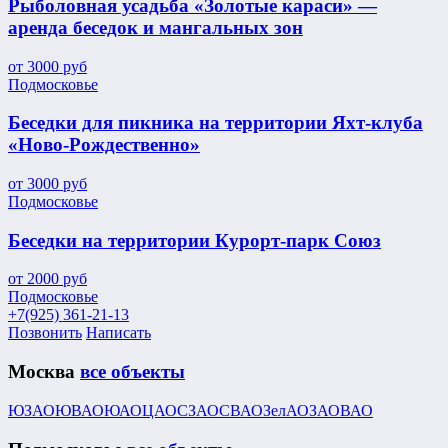
Рыболовная усадьба «Золотые караси» —
аренда беседок и мангальных зон
от
3000
руб
Подмосковье
Беседки для пикника на территории Яхт-клуба
«Ново-Рождественно»
от
3000
руб
Подмосковье
Беседки на территории Курорт-парк Союз
от
2000
руб
Подмосковье
+7(925) 361-21-13
Позвонить
Написать
Москва
все объекты
ЮЗАО
ЮВАО
ЮАО
ЦАО
СЗАО
СВАО
ЗелАО
ЗАО
ВАО