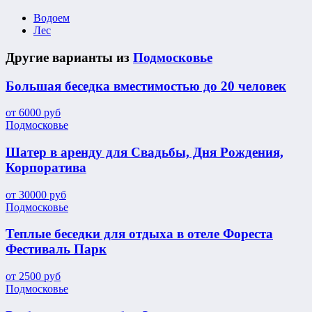
Водоем
Лес
Другие варианты из
Подмосковье
Большая беседка вместимостью до 20 человек
от
6000
руб
Подмосковье
Шатер в аренду для Свадьбы, Дня Рождения,
Корпоратива
от
30000
руб
Подмосковье
Теплые беседки для отдыха в отеле Фореста
Фестиваль Парк
от
2500
руб
Подмосковье