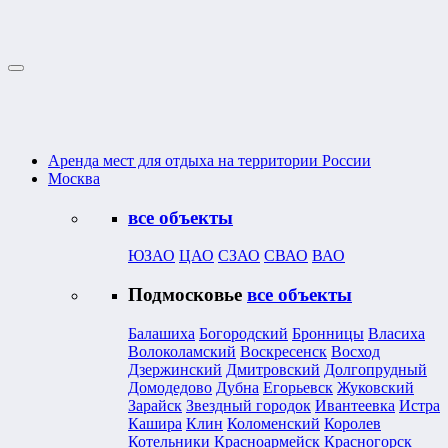
Аренда мест для отдыха на территории России
Москва
все объекты
ЮЗАО
ЦАО
СЗАО
СВАО
ВАО
Подмосковье
все объекты
Балашиха
Богородский
Бронницы
Власиха
Волоколамский
Воскресенск
Восход
Дзержинский
Дмитровский
Долгопрудный
Домодедово
Дубна
Егорьевск
Жуковский
Зарайск
Звездный городок
Ивантеевка
Истра
Кашира
Клин
Коломенский
Королев
Котельники
Красноармейск
Красногорск