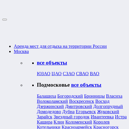
Аренда мест для отдыха на территории России
Москва
все объекты
ЮЗАО
ЦАО
СЗАО
СВАО
ВАО
Подмосковье
все объекты
Балашиха
Богородский
Бронницы
Власиха
Волоколамский
Воскресенск
Восход
Дзержинский
Дмитровский
Долгопрудный
Домодедово
Дубна
Егорьевск
Жуковский
Зарайск
Звездный городок
Ивантеевка
Истра
Кашира
Клин
Коломенский
Королев
Котельники
Красноармейск
Красногорск