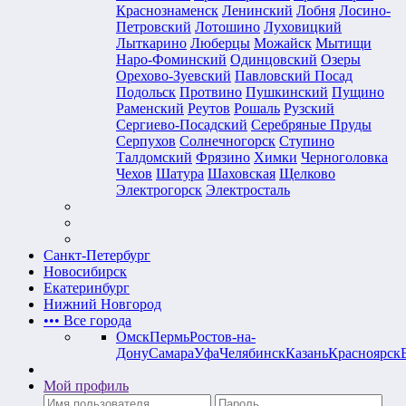
Краснознаменск
Ленинский
Лобня
Лосино-
Петровский
Лотошино
Луховицкий
Лыткарино
Люберцы
Можайск
Мытищи
Наро-Фоминский
Одинцовский
Озеры
Орехово-Зуевский
Павловский Посад
Подольск
Протвино
Пушкинский
Пущино
Раменский
Реутов
Рошаль
Рузский
Сергиево-Посадский
Серебряные Пруды
Серпухов
Солнечногорск
Ступино
Талдомский
Фрязино
Химки
Черноголовка
Чехов
Шатура
Шаховская
Щелково
Электрогорск
Электросталь
Санкт-Петербург
Новосибирск
Екатеринбург
Нижний Новгород
•••
Все города
Омск
Пермь
Ростов-на-
Дону
Самара
Уфа
Челябинск
Казань
Красноярск
Мой профиль