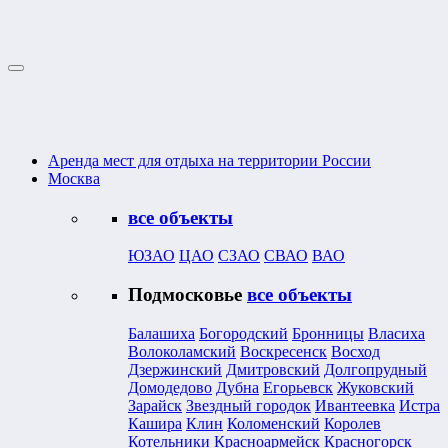
Аренда мест для отдыха на территории России
Москва
все объекты
ЮЗАО
ЦАО
СЗАО
СВАО
ВАО
Подмосковье
все объекты
Балашиха
Богородский
Бронницы
Власиха
Волоколамский
Воскресенск
Восход
Дзержинский
Дмитровский
Долгопрудный
Домодедово
Дубна
Егорьевск
Жуковский
Зарайск
Звездный городок
Ивантеевка
Истра
Кашира
Клин
Коломенский
Королев
Котельники
Красноармейск
Красногорск