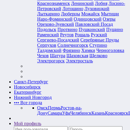
Краснознаменск
Ленинский
Лобня
Лосино-
Петровский
Лотошино
Луховицкий
Лыткарино
Люберцы
Можайск
Мытищи
Наро-Фоминский
Одинцовский
Озеры
Орехово-Зуевский
Павловский Посад
Подольск
Протвино
Пушкинский
Пущино
Раменский
Реутов
Рошаль
Рузский
Сергиево-Посадский
Серебряные Пруды
Серпухов
Солнечногорск
Ступино
Талдомский
Фрязино
Химки
Черноголовка
Чехов
Шатура
Шаховская
Щелково
Электрогорск
Электросталь
Санкт-Петербург
Новосибирск
Екатеринбург
Нижний Новгород
•••
Все города
Омск
Пермь
Ростов-на-
Дону
Самара
Уфа
Челябинск
Казань
Красноярск
Мой профиль