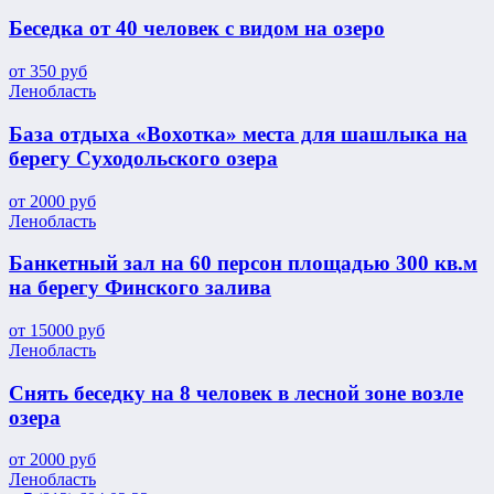
Беседка от 40 человек с видом на озеро
от
350
руб
Ленобласть
База отдыха «Вохотка» места для шашлыка на
берегу Суходольского озера
от
2000
руб
Ленобласть
Банкетный зал на 60 персон площадью 300 кв.м
на берегу Финского залива
от
15000
руб
Ленобласть
Снять беседку на 8 человек в лесной зоне возле
озера
от
2000
руб
Ленобласть