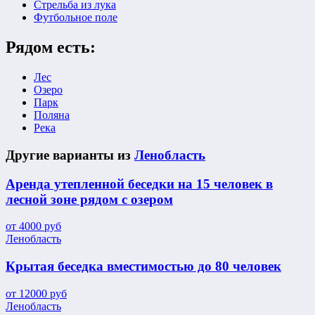
Стрельба из лука
Футбольное поле
Рядом есть:
Лес
Озеро
Парк
Поляна
Река
Другие варианты из
Ленобласть
Аренда утепленной беседки на 15 человек в
лесной зоне рядом с озером
от
4000
руб
Ленобласть
Крытая беседка вместимостью до 80 человек
от
12000
руб
Ленобласть