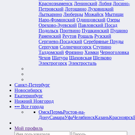
Краснознаменск
Ленинский
Лобня
Лосино-
Петровский
Лотошино
Луховицкий
Лыткарино
Люберцы
Можайск
Мытищи
Наро-Фоминский
Одинцовский
Озеры
Орехово-Зуевский
Павловский Посад
Подольск
Протвино
Пушкинский
Пущино
Раменский
Реутов
Рошаль
Рузский
Сергиево-Посадский
Серебряные Пруды
Серпухов
Солнечногорск
Ступино
Талдомский
Фрязино
Химки
Черноголовка
Чехов
Шатура
Шаховская
Щелково
Электрогорск
Электросталь
Санкт-Петербург
Новосибирск
Екатеринбург
Нижний Новгород
•••
Все города
Омск
Пермь
Ростов-на-
Дону
Самара
Уфа
Челябинск
Казань
Красноярск
Мой профиль