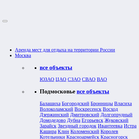
Аренда мест для отдыха на территории России
Москва
все объекты
ЮЗАО
ЦАО
СЗАО
СВАО
ВАО
Подмосковье
все объекты
Балашиха
Богородский
Бронницы
Власиха
Волоколамский
Воскресенск
Восход
Дзержинский
Дмитровский
Долгопрудный
Домодедово
Дубна
Егорьевск
Жуковский
Зарайск
Звездный городок
Ивантеевка
Истра
Кашира
Клин
Коломенский
Королев
Котельники
Красноармейск
Красногорск