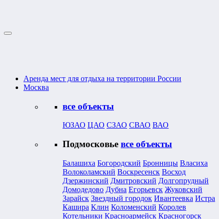
Аренда мест для отдыха на территории России
Москва
все объекты
ЮЗАО
ЦАО
СЗАО
СВАО
ВАО
Подмосковье
все объекты
Балашиха
Богородский
Бронницы
Власиха
Волоколамский
Воскресенск
Восход
Дзержинский
Дмитровский
Долгопрудный
Домодедово
Дубна
Егорьевск
Жуковский
Зарайск
Звездный городок
Ивантеевка
Истра
Кашира
Клин
Коломенский
Королев
Котельники
Красноармейск
Красногорск