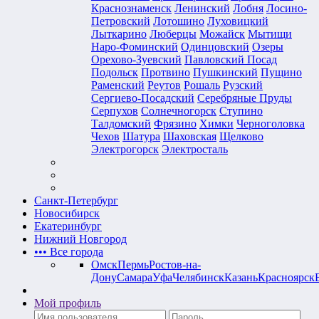
Краснознаменск
Ленинский
Лобня
Лосино-
Петровский
Лотошино
Луховицкий
Лыткарино
Люберцы
Можайск
Мытищи
Наро-Фоминский
Одинцовский
Озеры
Орехово-Зуевский
Павловский Посад
Подольск
Протвино
Пушкинский
Пущино
Раменский
Реутов
Рошаль
Рузский
Сергиево-Посадский
Серебряные Пруды
Серпухов
Солнечногорск
Ступино
Талдомский
Фрязино
Химки
Черноголовка
Чехов
Шатура
Шаховская
Щелково
Электрогорск
Электросталь
Санкт-Петербург
Новосибирск
Екатеринбург
Нижний Новгород
•••
Все города
Омск
Пермь
Ростов-на-
Дону
Самара
Уфа
Челябинск
Казань
Красноярск
Мой профиль