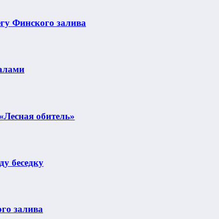
егу Финского залива
галами
 «Лесная обитель»
ду беседку
ого залива