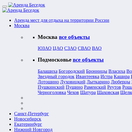
Аренда мест для отдыха на территории России
Москва
Москва
все объекты
ЮЗАО
ЦАО
СЗАО
СВАО
ВАО
Подмосковье
все объекты
Балашиха
Богородский
Бронницы
Власиха
Во
Звездный городок
Ивантеевка
Истра
Кашира
Лотошино
Луховицкий
Лыткарино
Люберцы
Пушкинский
Пущино
Раменский
Реутов
Рош
Черноголовка
Чехов
Шатура
Шаховская
Щелк
Санкт-Петербург
Новосибирск
Екатеринбург
Нижний Новгород