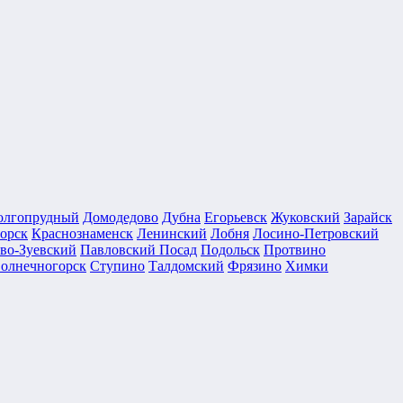
олгопрудный
Домодедово
Дубна
Егорьевск
Жуковский
Зарайск
орск
Краснознаменск
Ленинский
Лобня
Лосино-Петровский
во-Зуевский
Павловский Посад
Подольск
Протвино
олнечногорск
Ступино
Талдомский
Фрязино
Химки