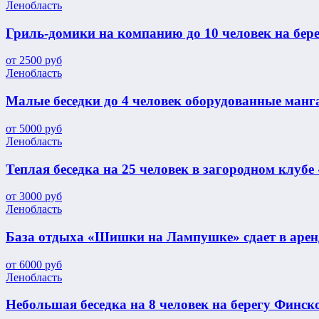
Ленобласть
Гриль-домики на компанию до 10 человек на бер
от
2500
руб
Ленобласть
Малые беседки до 4 человек оборудованные ман
от
5000
руб
Ленобласть
Теплая беседка на 25 человек в загородном клубе
от
3000
руб
Ленобласть
База отдыха «Шишки на Лампушке» сдает в арен
от
6000
руб
Ленобласть
Небольшая беседка на 8 человек на берегу Финск