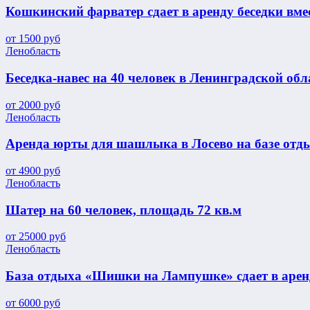
Кошкинский фарватер сдает в аренду беседки вме
от
1500
руб
Ленобласть
Беседка-навес на 40 человек в Ленинградской обл
от
2000
руб
Ленобласть
Аренда юрты для шашлыка в Лосево на базе отд
от
4900
руб
Ленобласть
Шатер на 60 человек, площадь 72 кв.м
от
25000
руб
Ленобласть
База отдыха «Шишки на Лампушке» сдает в аре
от
6000
руб