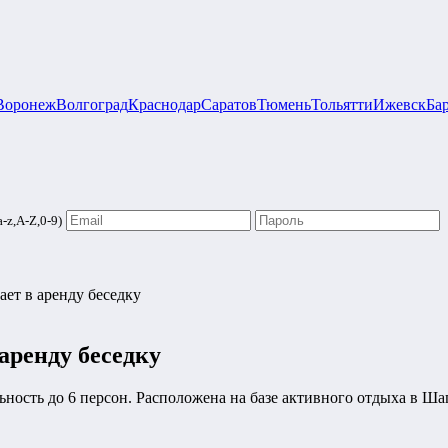
Воронеж
Волгоград
Краснодар
Саратов
Тюмень
Тольятти
Ижевск
Ба
-z,A-Z,0-9)
ает в аренду беседку
аренду беседку
ьность до 6 персон. Расположена на базе активного отдыха в Ша