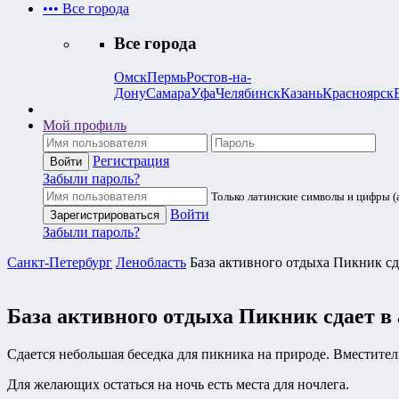
•••
Все города
Все города
Омск
Пермь
Ростов-на-
Дону
Самара
Уфа
Челябинск
Казань
Красноярск
Мой профиль
Регистрация
Забыли пароль?
Только латинские символы и цифры (a
Войти
Забыли пароль?
Санкт-Петербург
Ленобласть
База активного отдыха Пикник сд
База активного отдыха Пикник сдает в 
Сдается небольшая беседка для пикника на природе. Вместител
Для желающих остаться на ночь есть места для ночлега.