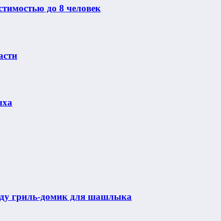
стимостью до 8 человек
асти
ыха
нду гриль-домик для шашлыка