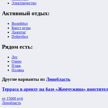
Электричество
Активный отдых:
Волейбол
Квест игры
Лазертаг
Пейнтбол
Рядом есть:
Лес
Озеро
Пляж
Поляна
Другие варианты из
Ленобласть
Терраса в аренду на базе «Жемчужина» вместител
от
15000
руб
Ленобласть