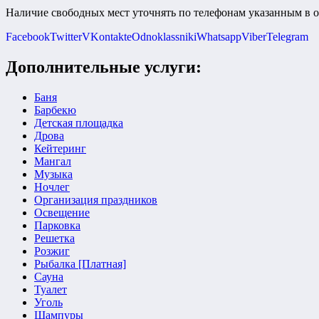
Наличие свободных мест уточнять по телефонам указанным в о
Facebook
Twitter
VKontakte
Odnoklassniki
Whatsapp
Viber
Telegram
Дополнительные услуги:
Баня
Барбекю
Детская площадка
Дрова
Кейтеринг
Мангал
Музыка
Ночлег
Организация праздников
Освещение
Парковка
Решетка
Розжиг
Рыбалка [Платная]
Сауна
Туалет
Уголь
Шампуры