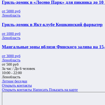
Гриль-домик в «Лосево Парк» для пикника до 10
от
5000
руб
Ленобласть
Гриль-домик в Якт-клубе Кошкинский фарватер
от
1000
руб
Ленобласть
Мангальные зоны вблизи Финского залива на 15-
от
3000
руб
Ленобласть
от
500
руб
За час / До 6 человек
10:00 - 22:00
Ленобласть
Летние беседки
Открыть контакты
Открыть контакты
Написать
Показать на карте