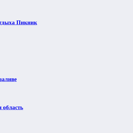
отдыха Пикник
заливе
я область