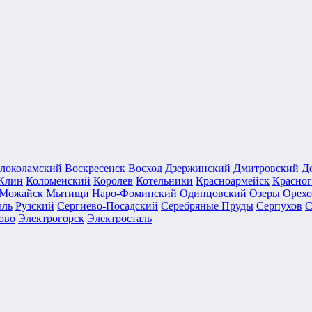
локоламский
Воскресенск
Восход
Дзержинский
Дмитровский
Д
Клин
Коломенский
Королев
Котельники
Красноармейск
Красног
Можайск
Мытищи
Наро-Фоминский
Одинцовский
Озеры
Орехо
аль
Рузский
Сергиево-Посадский
Серебряные Пруды
Серпухов
С
ово
Электрогорск
Электросталь