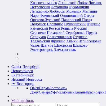
Краснознаменск
Ленинский
Лобня
Лосино-
Петровский
Лотошино
Луховицкий
Лыткарино
Люберцы
Можайск
Мытищи
Наро-Фоминский
Одинцовский
Озеры
Орехово-Зуевский
Павловский Посад
Подольск
Протвино
Пушкинский
Пущино
Раменский
Реутов
Рошаль
Рузский
Сергиево-Посадский
Серебряные Пруды
Серпухов
Солнечногорск
Ступино
Талдомский
Фрязино
Химки
Черноголовка
Чехов
Шатура
Шаховская
Щелково
Электрогорск
Электросталь
Санкт-Петербург
Новосибирск
Екатеринбург
Нижний Новгород
•••
Все города
Омск
Пермь
Ростов-на-
Дону
Самара
Уфа
Челябинск
Казань
Красноярск
Мой профиль