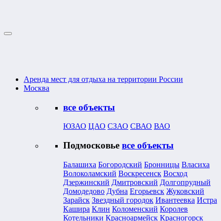
Аренда мест для отдыха на территории России
Москва
все объекты
ЮЗАО
ЦАО
СЗАО
СВАО
ВАО
Подмосковье
все объекты
Балашиха
Богородский
Бронницы
Власиха
Волоколамский
Воскресенск
Восход
Дзержинский
Дмитровский
Долгопрудный
Домодедово
Дубна
Егорьевск
Жуковский
Зарайск
Звездный городок
Ивантеевка
Истра
Кашира
Клин
Коломенский
Королев
Котельники
Красноармейск
Красногорск