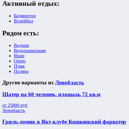
Активный отдых:
Бадминтон
Волейбол
Рядом есть:
Водоем
Водохранилище
Море
Озеро
Пляж
Поляна
Другие варианты из
Ленобласть
Шатер на 60 человек, площадь 72 кв.м
от
25000
руб
Ленобласть
Гриль-домик в Якт-клубе Кошкинский фарватер