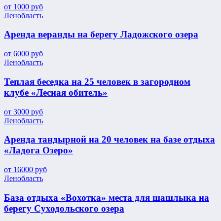
от
1000
руб
Ленобласть
Аренда веранды на берегу Ладожского озера
от
6000
руб
Ленобласть
Теплая беседка на 25 человек в загородном
клубе «Лесная обитель»
от
3000
руб
Ленобласть
Аренда тандырной на 20 человек на базе отдыха
«Ладога Озеро»
от
16000
руб
Ленобласть
База отдыха «Вохотка» места для шашлыка на
берегу Суходольского озера