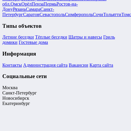
обл.
Омск
Орёл
Пенза
Пермь
Ростов-на-
Дону
Рязань
Самара
Санкт-
Петербург
Саратов
Севастополь
Симферополь
Сочи
Тольятти
Том
Типы объектов
Летние беседки
Тёплые беседки
Шатры и навесы
Гриль
домики
Гостевые дома
Информация
Контакты
Администрация сайта
Вакансии
Карта сайта
Социальные сети
Москва
Санкт-Петербург
Новосибирск
Екатеринбург