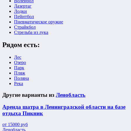
Волейбол
Лазертаг
Лодки
Пейнтбол
Пневматическое оружие
Страйкбол
Стрельба из лука
Рядом есть:
Лес
Озеро
Парк
Пляж
Поляна
Река
Другие варианты из
Ленобласть
Аренда шатра в Ленинградской области на базе
отдыха Пикник
от
15000
руб
Ленобласть