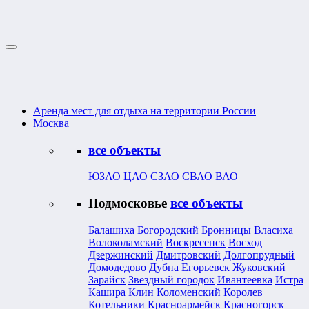
Аренда мест для отдыха на территории России
Москва
все объекты
ЮЗАО
ЦАО
СЗАО
СВАО
ВАО
Подмосковье
все объекты
Балашиха
Богородский
Бронницы
Власиха
Волоколамский
Воскресенск
Восход
Дзержинский
Дмитровский
Долгопрудный
Домодедово
Дубна
Егорьевск
Жуковский
Зарайск
Звездный городок
Ивантеевка
Истра
Кашира
Клин
Коломенский
Королев
Котельники
Красноармейск
Красногорск