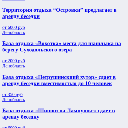
Территория отдыха “Островки” предлагает в
аренду беседки
от
6000
руб
Ленобласть
База отдыха «Вохотка» места для шашлыка на
берегу Суходольского озера
от
2000
руб
Ленобласть
База отдыха «Петрушинскиий хутор» сдает в
аренду беседки вместимостью до 10 человек
от
350
руб
Ленобласть
База отдыха «Шишки на Лампушке» сдает в
аренду беседку
от
6000
руб