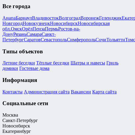
Все города
Анапа
Барнаул
Владивосток
Волгоград
Воронеж
Геленджик
Екате
Новгород
Новокузнецк
Новосибирск
Новосибирская
обл.
Омск
Орёл
Пенза
Пермь
Ростов-на-
Дону
Рязань
Самара
Санкт-
Петербург
Саратов
Севастополь
Симферополь
Сочи
Тольятти
Том
Типы объектов
Летние беседки
Тёплые беседки
Шатры и навесы
Гриль
домики
Гостевые дома
Информация
Контакты
Администрация сайта
Вакансии
Карта сайта
Социальные сети
Москва
Санкт-Петербург
Новосибирск
Екатеринбург