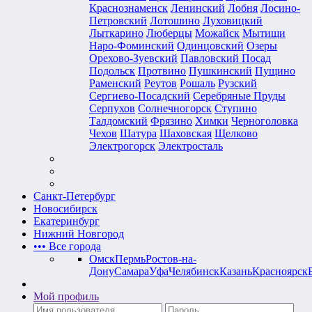
Краснознаменск
Ленинский
Лобня
Лосино-
Петровский
Лотошино
Луховицкий
Лыткарино
Люберцы
Можайск
Мытищи
Наро-Фоминский
Одинцовский
Озеры
Орехово-Зуевский
Павловский Посад
Подольск
Протвино
Пушкинский
Пущино
Раменский
Реутов
Рошаль
Рузский
Сергиево-Посадский
Серебряные Пруды
Серпухов
Солнечногорск
Ступино
Талдомский
Фрязино
Химки
Черноголовка
Чехов
Шатура
Шаховская
Щелково
Электрогорск
Электросталь
Санкт-Петербург
Новосибирск
Екатеринбург
Нижний Новгород
•••
Все города
Омск
Пермь
Ростов-на-
Дону
Самара
Уфа
Челябинск
Казань
Красноярск
Мой профиль