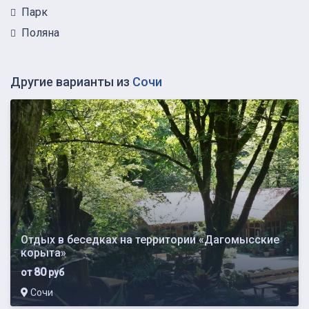
Парк
Поляна
Другие варианты из
Сочи
Отдых в беседках на территории «Дагомысские
корыта»
80
от
руб
Сочи