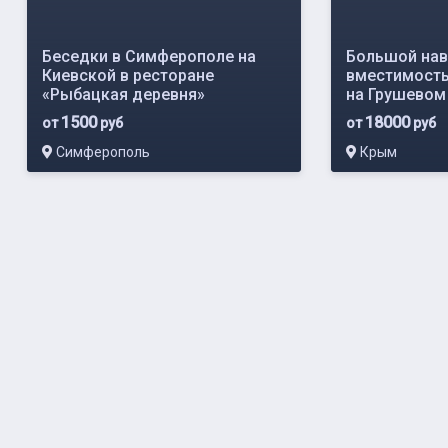
Беседки в Симферополе на
Большой нав
Киевской в ресторане
вместимость
«Рыбацкая деревня»
на Грушевом
1500
18000
от
руб
от
руб
Симферополь
Крым