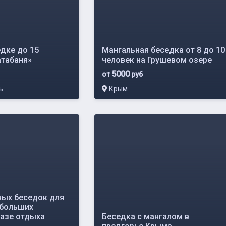
едке до 15
Мангальная беседка от 8 до 10
атабаня»
человек на Грушевом озере
5000
от
руб
ь
Крым
ных беседок для
 больших
базе отдыха
Беседка с мангалом в