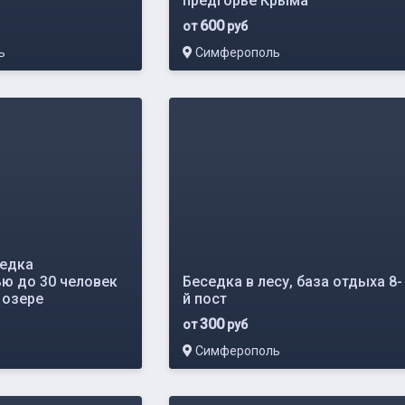
предгорье Крыма
600
от
руб
ь
Симферополь
едка
ю до 30 человек
Беседка в лесу, база отдыха 8-
 озере
й пост
300
от
руб
Симферополь