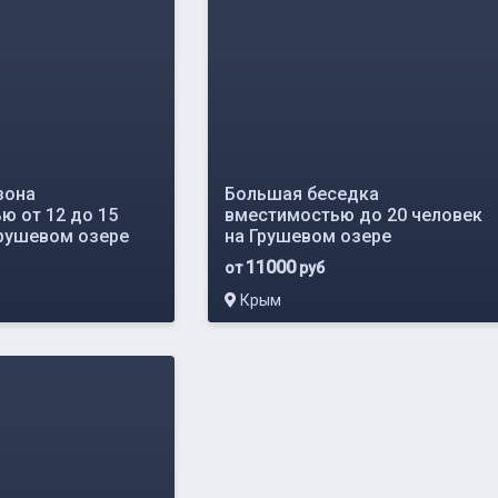
зона
Большая беседка
ю от 12 до 15
вместимостью до 20 человек
Грушевом озере
на Грушевом озере
11000
от
руб
Крым