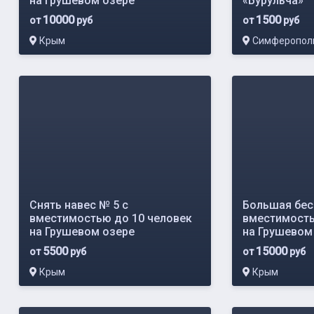
на Грушевом озере
«Бурульча»
10000
1500
от
руб
от
руб
Крым
Симферопол
Снять навес № 5 с
Большая бес
вместимостью до 10 человек
вместимость
на Грушевом озере
на Грушевом
5500
15000
от
руб
от
руб
Крым
Крым