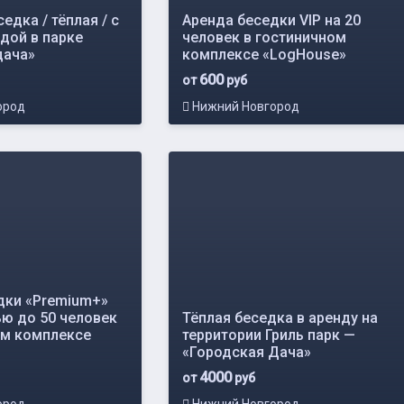
едка / тёплая / с
Аренда беседки VIP на 20
дой в парке
человек в гостиничном
дача»
комплексе «LogHouse»
600
от
руб
ород
Нижний Новгород
дки «Premium+»
ю до 50 человек
Тёплая беседка в аренду на
ом комплексе
территории Гриль парк —
«Городская Дача»
4000
от
руб