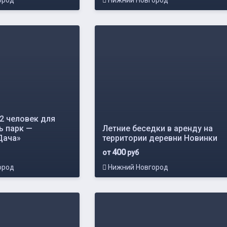
ород
Нижний Новгород
2 человек для
ь парк —
Летние беседки в аренду на
Дача»
территории деревни Новинки
400
от
руб
ород
Нижний Новгород