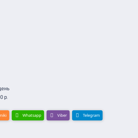
день
0 р.
niki
Whatsapp
Viber
Telegram