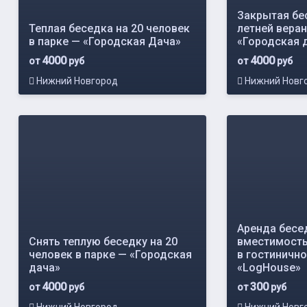
Закрытая бес
Теплая беседка на 20 человек
летней веран
в парке — «Городская Дача»
«Городская 
4000
4000
от
руб
от
руб
Нижний Новгород
Нижний Новг
Аренда бесе
Снять теплую беседку на 20
вместимость
человек в парке — «Городская
в гостиничн
дача»
«LogHouse»
4000
300
от
руб
от
руб