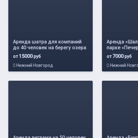
Аренда шатра для компаний
Аренда «Шале
до 40 человек на берегу озера
парке «Пече
15000
7000
от
руб
от
руб
Нижний Новгород
Нижний Новг
Аренда вигвама на 50 человек
Аренда «Бунг