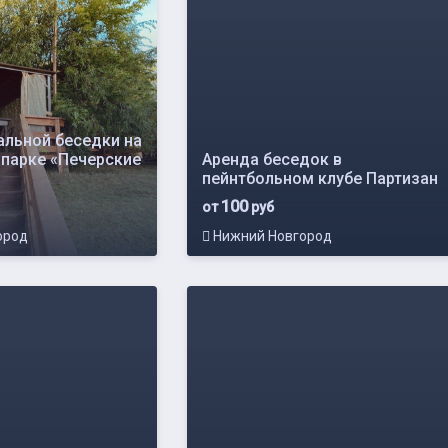
альной беседки на
 парке «Печерские
Аренда беседок в
пейнтбольном клубе Партизан
100
от
руб
ород
Нижний Новгород