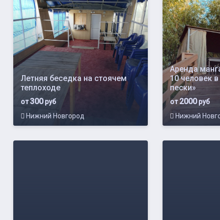
Аренда манг
Летняя беседка на стоячем
10 человек в
теплоходе
пески»
300
2000
от
руб
от
руб
Нижний Новгород
Нижний Новг