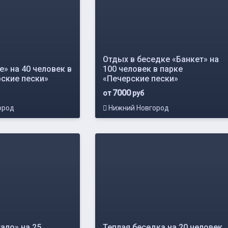
Отдых в беседке «Банкет» на
» на 40 человек в
100 человек в парке
рские пески»
«Печерские пески»
7000
от
руб
ород
Нижний Новгород
ало» на 25
Теплая беседка на 20 человек