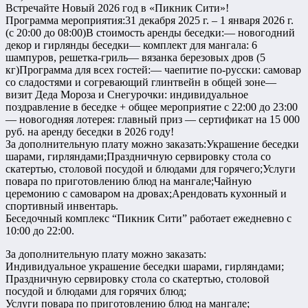
Встречайте Новый 2026 год в «Пикник Сити»!
Программа мероприятия:31 декабря 2025 г. – 1 января 2026 г.
(с 20:00 до 08:00)В стоимость аренды беседки:— новогодний
декор и гирлянды беседки— комплект для мангала: 6
шампуров, решетка-гриль— вязанка березовых дров (5
кг)Программа для всех гостей:— чаепитие по-русски: самовар
со сладостями и согревающий глинтвейн в общей зоне—
визит Деда Мороза и Снегурочки: индивидуальное
поздравление в беседке + общее мероприятие с 22:00 до 23:00
— новогодняя лотерея: главный приз — сертификат на 15 000
руб. на аренду беседки в 2026 году!
За дополнительную плату можно заказать:Украшение беседки
шарами, гирляндами;Праздничную сервировку стола со
скатертью, столовой посудой и блюдами для горячего;Услуги
повара по приготовлению блюд на мангале;Чайную
церемонию с самоваром на дровах;Арендовать кухонный и
спортивный инвентарь.
Беседочный комплекс “Пикник Сити” работает ежедневно с
10:00 до 22:00.
За дополнительную плату можно заказать:
Индивидуальное украшение беседки шарами, гирляндами;
Праздничную сервировку стола со скатертью, столовой
посудой и блюдами для горячих блюд;
Услуги повара по приготовлению блюд на мангале;