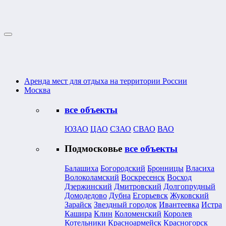
Аренда мест для отдыха на территории России
Москва
все объекты
ЮЗАО
ЦАО
СЗАО
СВАО
ВАО
Подмосковье
все объекты
Балашиха
Богородский
Бронницы
Власиха
Волоколамский
Воскресенск
Восход
Дзержинский
Дмитровский
Долгопрудный
Домодедово
Дубна
Егорьевск
Жуковский
Зарайск
Звездный городок
Ивантеевка
Истра
Кашира
Клин
Коломенский
Королев
Котельники
Красноармейск
Красногорск