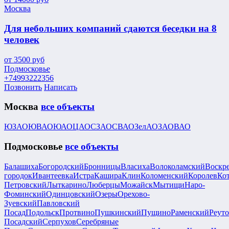
Москва
Для небольших компаний сдаются беседки на 8
человек
от
3500
руб
Подмосковье
+74993222356
Позвонить
Написать
Москва
все объекты
ЮЗАО
ЮВАО
ЮАО
ЦАО
СЗАО
СВАО
ЗелАО
ЗАО
ВАО
Подмосковье
все объекты
Балашиха
Богородский
Бронницы
Власиха
Волоколамский
Воскр
городок
Ивантеевка
Истра
Кашира
Клин
Коломенский
Королев
Ко
Петровский
Лыткарино
Люберцы
Можайск
Мытищи
Наро-
Фоминский
Одинцовский
Озеры
Орехово-
Зуевский
Павловский
Посад
Подольск
Протвино
Пушкинский
Пущино
Раменский
Реут
Посадский
Серпухов
Серебряные