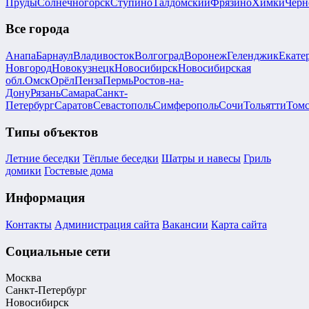
Пруды
Солнечногорск
Ступино
Талдомский
Фрязино
Химки
Черн
Все города
Анапа
Барнаул
Владивосток
Волгоград
Воронеж
Геленджик
Екате
Новгород
Новокузнецк
Новосибирск
Новосибирская
обл.
Омск
Орёл
Пенза
Пермь
Ростов-на-
Дону
Рязань
Самара
Санкт-
Петербург
Саратов
Севастополь
Симферополь
Сочи
Тольятти
Том
Типы объектов
Летние беседки
Тёплые беседки
Шатры и навесы
Гриль
домики
Гостевые дома
Информация
Контакты
Администрация сайта
Вакансии
Карта сайта
Социальные сети
Москва
Санкт-Петербург
Новосибирск