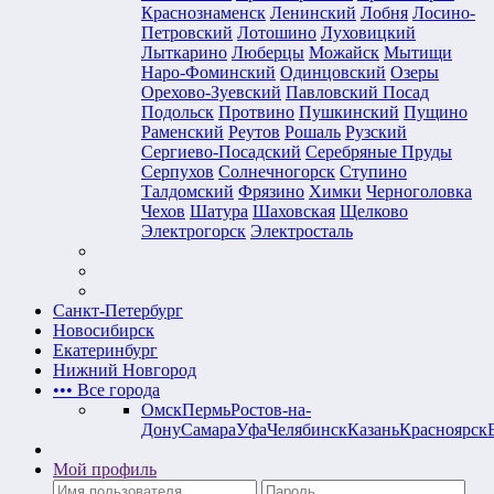
Краснознаменск
Ленинский
Лобня
Лосино-
Петровский
Лотошино
Луховицкий
Лыткарино
Люберцы
Можайск
Мытищи
Наро-Фоминский
Одинцовский
Озеры
Орехово-Зуевский
Павловский Посад
Подольск
Протвино
Пушкинский
Пущино
Раменский
Реутов
Рошаль
Рузский
Сергиево-Посадский
Серебряные Пруды
Серпухов
Солнечногорск
Ступино
Талдомский
Фрязино
Химки
Черноголовка
Чехов
Шатура
Шаховская
Щелково
Электрогорск
Электросталь
Санкт-Петербург
Новосибирск
Екатеринбург
Нижний Новгород
•••
Все города
Омск
Пермь
Ростов-на-
Дону
Самара
Уфа
Челябинск
Казань
Красноярск
Мой профиль