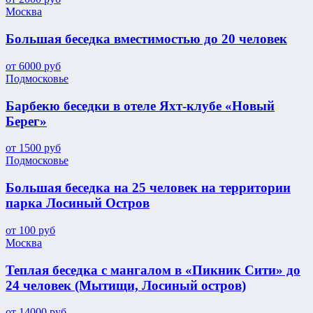
Москва
Большая беседка вместимостью до 20 человек
от
6000
руб
Подмосковье
Барбекю беседки в отеле Яхт-клубе «Новый
Берег»
от
1500
руб
Подмосковье
Большая беседка на 25 человек на территории
парка Лосиный Остров
от
100
руб
Москва
Теплая беседка с мангалом в «Пикник Сити» до
24 человек (Мытищи, Лосиный остров)
от
14000
руб