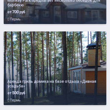
Monkey Park предлагает несколько беседок для
барбекю
700
от
руб
Пермь
Аренда гриль домика на базе отдыха «Дивная
усадьба»
500
от
руб
Пермь