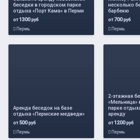
беседки в городском парке
несколько б
отдыха «Порт Кама» в Перми
барбекю
1300
700
от
руб
от
руб
Пермь
Пермь
2-этажная б
«Мельница» 
Аренда беседок на базе
парке отдыха
отдыха «Пермские медведи»
аренду
500
1200
от
руб
от
руб
Пермь
Пермь