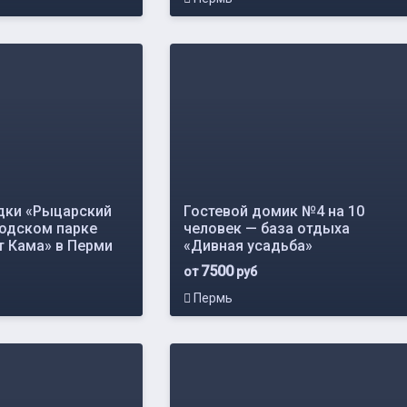
дки «Рыцарский
Гостевой домик №4 на 10
родском парке
человек — база отдыха
т Кама» в Перми
«Дивная усадьба»
7500
от
руб
Пермь