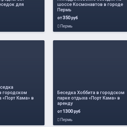
еседок для
шоссе Космонавтов в городе
Пермь
350
от
руб
Пермь
еседка
в городском
Беседка Хоббита в городском
 «Порт Кама» в
парке отдыха «Порт Кама» в
аренду
1300
от
руб
Пермь