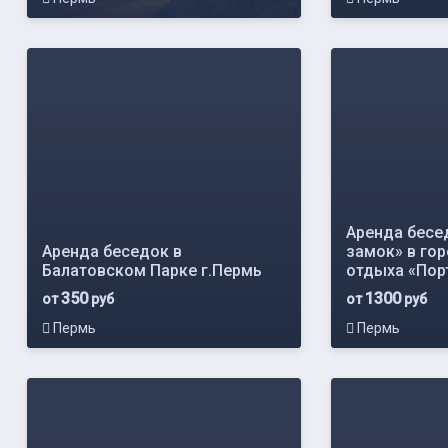
Аренда бесе
Аренда беседок в
замок» в го
Балатовском Парке г.Пермь
отдыха «Пор
350
1300
от
руб
от
руб
Пермь
Пермь