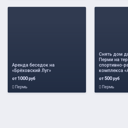
Снять дом д
Перми на те
Аренда беседок на
спортивно-р
«Брёховский Луг»
комплекса «
1000
500
от
руб
от
руб
Пермь
Пермь