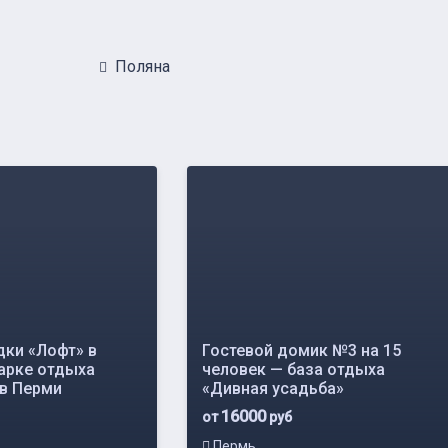
Поляна
дки «Лофт» в
Гостевой домик №3 на 15
арке отдыха
человек — база отдыха
 в Перми
«Дивная усадьба»
16000
от
руб
Пермь