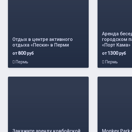
Аренда бесед
Отдых в центре активного
городском п
отдыха «Пески» в Перми
«Порт Кама»
800
1300
от
руб
от
руб
Пермь
Пермь
Закажите аренду ковбойской
Monkey Park