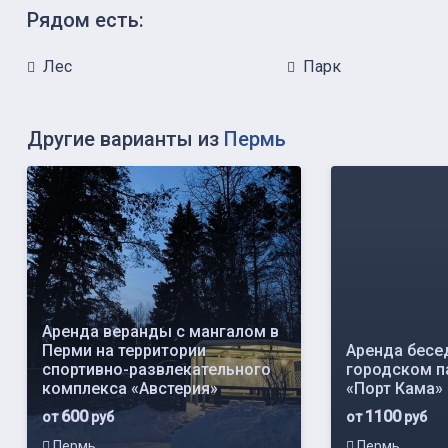
Рядом есть:
Лес
Парк
Другие варианты из
Пермь
Аренда веранды с мангалом в
Перми на территории
Аренда бесе
спортивно-развлекательного
городском п
комплекса «Австерия»
«Порт Кама»
600
1100
от
руб
от
руб
Пермь
Пермь