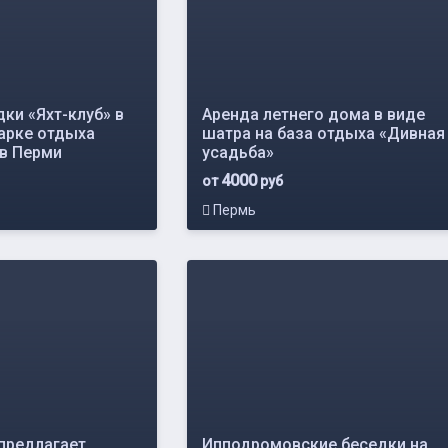
ки «Яхт-клуб» в
Аренда летнего дома в виде
арке отдыха
шатра на база отдыха «Дивная
 в Перми
усадьба»
4000
от
руб
Пермь
 предлагает
Ипподромовские беседки на