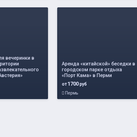
ля вечеринки в
рритории
Аренда «китайской» беседки в
азвлекательного
городском парке отдыха
Австерия»
«Порт Кама» в Перми
1700
от
руб
Пермь