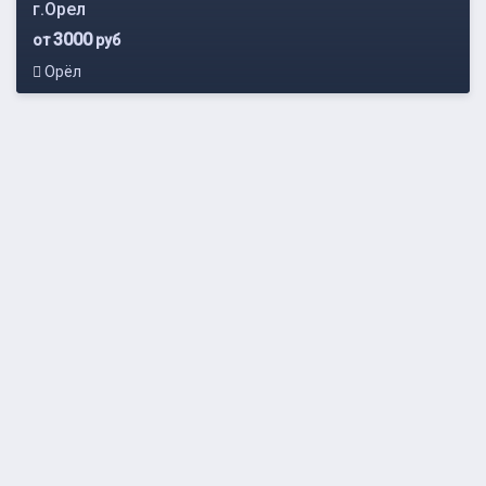
г.Орел
3000
от
руб
Орёл