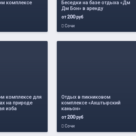
ом комплексе
Беседки на базе отдыха «Дм
Дм Бон» в аренду
200
от
руб
Сочи
ом комплексе для
Отдых в пикниковом
ах на природе
комплексе «Ахштырский
я изба
каньон»
200
от
руб
Сочи