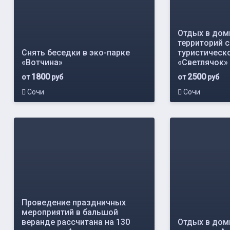
Отдых в дом
территорий 
Снять беседки в эко-парке
туристическ
«Вотчина»
«Светлячок»
1800
2500
от
руб
от
руб
Сочи
Сочи
Проведение праздничных
мероприятий в бальшой
веранде рассчитана на 130
Отдых в доми