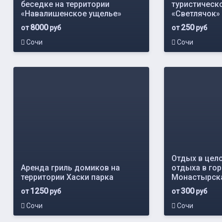
беседке на территории
туристическ
«Навалишенское ущелье»
«Светлячок»
8000
250
от
руб
от
руб
Сочи
Сочи
Отдых в цел
Аренда гриль домиков на
отдыха в гор
территории Хаски парка
Монастырска
1250
300
от
руб
от
руб
Сочи
Сочи