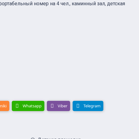
фортабельный номер на 4 чел., каминный зал, детская
niki
Whatsapp
Viber
Telegram