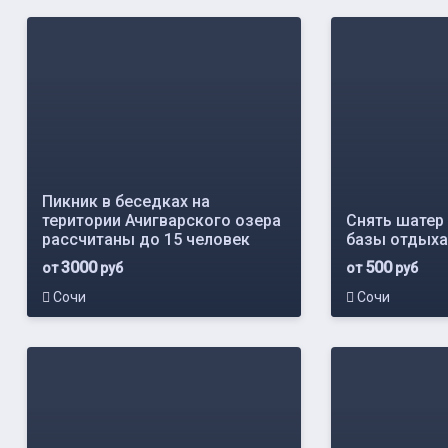
Пикник в беседках на
територии Ачигварского озера
Снять шатер 
рассчитаны до 15 человек
базы отдыха
3000
500
от
руб
от
руб
Сочи
Сочи