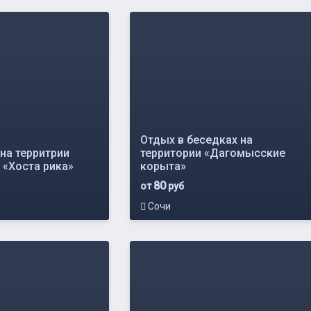
Отдых в беседках на
на территрии
территории «Дагомысские
 «Хоста рика»
корыта»
80
от
руб
Сочи