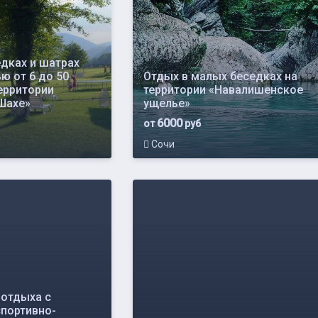
едках и шатрах
ю от 6 до 50
Отдых в малых беседках на
ерритории
территории «Навалишенское
Шахе»
ущелье»
6000
от
руб
Сочи
 отдыха с
спортивно-