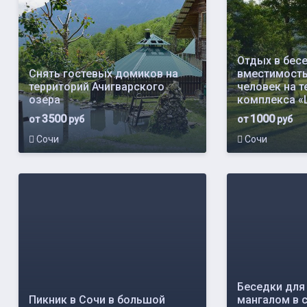
Отдых в бес
Снять гостевых домиков на
вместимость
территорий Ачигварского
человек на т
озера
комплекса «
3500
1000
от
руб
от
руб
Сочи
Сочи
Беседки для
Пикник в Сочи в большой
мангалом в 