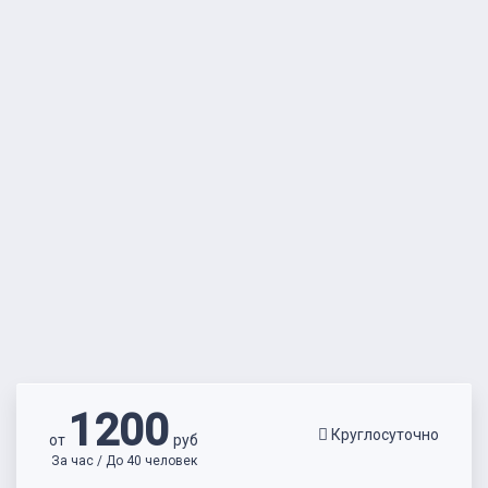
1200
Круглосуточно
от
руб
За час / До 40 человек