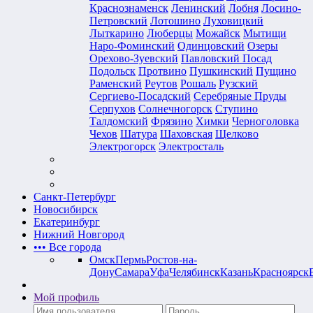
Краснознаменск
Ленинский
Лобня
Лосино-
Петровский
Лотошино
Луховицкий
Лыткарино
Люберцы
Можайск
Мытищи
Наро-Фоминский
Одинцовский
Озеры
Орехово-Зуевский
Павловский Посад
Подольск
Протвино
Пушкинский
Пущино
Раменский
Реутов
Рошаль
Рузский
Сергиево-Посадский
Серебряные Пруды
Серпухов
Солнечногорск
Ступино
Талдомский
Фрязино
Химки
Черноголовка
Чехов
Шатура
Шаховская
Щелково
Электрогорск
Электросталь
Санкт-Петербург
Новосибирск
Екатеринбург
Нижний Новгород
•••
Все города
Омск
Пермь
Ростов-на-
Дону
Самара
Уфа
Челябинск
Казань
Красноярск
Мой профиль