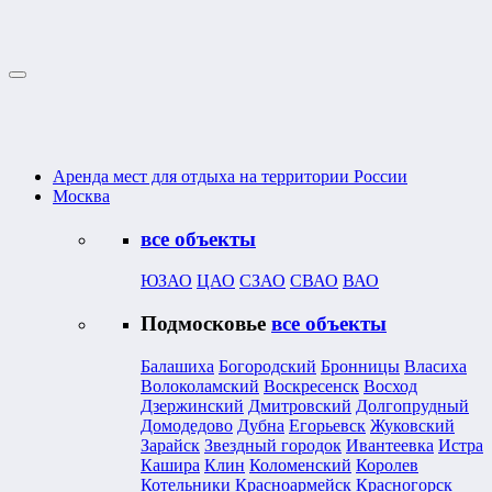
Аренда мест для отдыха на территории России
Москва
все объекты
ЮЗАО
ЦАО
СЗАО
СВАО
ВАО
Подмосковье
все объекты
Балашиха
Богородский
Бронницы
Власиха
Волоколамский
Воскресенск
Восход
Дзержинский
Дмитровский
Долгопрудный
Домодедово
Дубна
Егорьевск
Жуковский
Зарайск
Звездный городок
Ивантеевка
Истра
Кашира
Клин
Коломенский
Королев
Котельники
Красноармейск
Красногорск