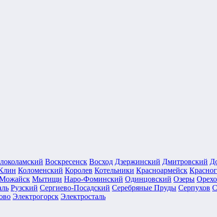
локоламский
Воскресенск
Восход
Дзержинский
Дмитровский
Д
Клин
Коломенский
Королев
Котельники
Красноармейск
Красног
Можайск
Мытищи
Наро-Фоминский
Одинцовский
Озеры
Орехо
аль
Рузский
Сергиево-Посадский
Серебряные Пруды
Серпухов
С
ово
Электрогорск
Электросталь