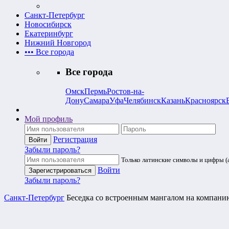
Санкт-Петербург
Новосибирск
Екатеринбург
Нижний Новгород
•••
Все города
Все города
Омск
Пермь
Ростов-на-
Дону
Самара
Уфа
Челябинск
Казань
Красноярск
Мой профиль
Регистрация
Забыли пароль?
Только латинские символы и цифры (a
Войти
Забыли пароль?
Санкт-Петербург
Беседка со встроенным мангалом на компанию