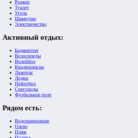
Розжиг
Туалет
Уголь
Шампуры
Электричество
Активный отдых:
Бадминтон
Велосипеды
Волейбол
Квадроциклы
Лазертаг
Лодки
Пейнтбол
Снегоходы
Футбольное поле
Рядом есть:
Водохранилище
Озеро
Пляж
Поляна