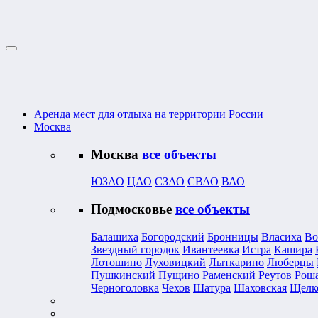
Аренда мест для отдыха на территории России
Москва
Москва
все объекты
ЮЗАО
ЦАО
СЗАО
СВАО
ВАО
Подмосковье
все объекты
Балашиха
Богородский
Бронницы
Власиха
Во
Звездный городок
Ивантеевка
Истра
Кашира
Лотошино
Луховицкий
Лыткарино
Люберцы
Пушкинский
Пущино
Раменский
Реутов
Рош
Черноголовка
Чехов
Шатура
Шаховская
Щелк