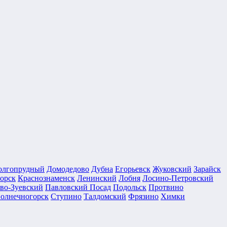
олгопрудный
Домодедово
Дубна
Егорьевск
Жуковский
Зарайск
орск
Краснознаменск
Ленинский
Лобня
Лосино-Петровский
во-Зуевский
Павловский Посад
Подольск
Протвино
олнечногорск
Ступино
Талдомский
Фрязино
Химки