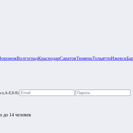
Воронеж
Волгоград
Краснодар
Саратов
Тюмень
Тольятти
Ижевск
Ба
-z,A-Z,0-9)
 до 14 человек