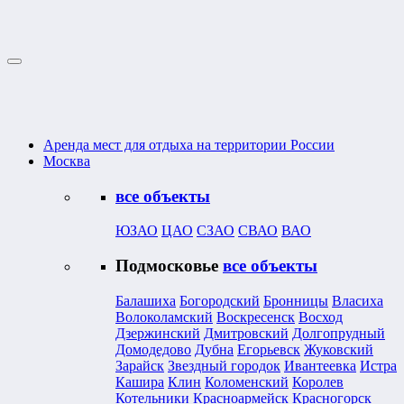
Аренда мест для отдыха на территории России
Москва
все объекты
ЮЗАО
ЦАО
СЗАО
СВАО
ВАО
Подмосковье
все объекты
Балашиха
Богородский
Бронницы
Власиха
Волоколамский
Воскресенск
Восход
Дзержинский
Дмитровский
Долгопрудный
Домодедово
Дубна
Егорьевск
Жуковский
Зарайск
Звездный городок
Ивантеевка
Истра
Кашира
Клин
Коломенский
Королев
Котельники
Красноармейск
Красногорск