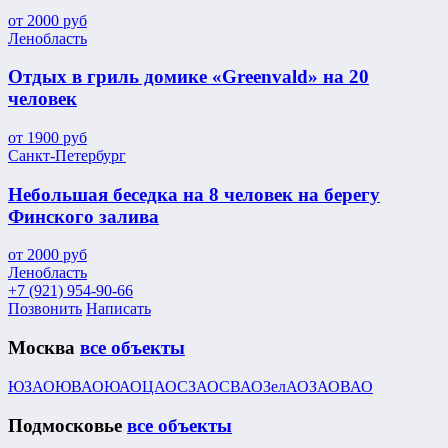
от
2000
руб
Ленобласть
Отдых в гриль домике «Greenvald» на 20
человек
от
1900
руб
Санкт-Петербург
Небольшая беседка на 8 человек на берегу
Финского залива
от
2000
руб
Ленобласть
+7 (921) 954-90-66
Позвонить
Написать
Москва
все объекты
ЮЗАО
ЮВАО
ЮАО
ЦАО
СЗАО
СВАО
ЗелАО
ЗАО
ВАО
Подмосковье
все объекты