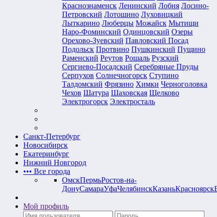
Краснознаменск
Ленинский
Лобня
Лосино-
Петровский
Лотошино
Луховицкий
Лыткарино
Люберцы
Можайск
Мытищи
Наро-Фоминский
Одинцовский
Озеры
Орехово-Зуевский
Павловский Посад
Подольск
Протвино
Пушкинский
Пущино
Раменский
Реутов
Рошаль
Рузский
Сергиево-Посадский
Серебряные Пруды
Серпухов
Солнечногорск
Ступино
Талдомский
Фрязино
Химки
Черноголовка
Чехов
Шатура
Шаховская
Щелково
Электрогорск
Электросталь
Санкт-Петербург
Новосибирск
Екатеринбург
Нижний Новгород
•••
Все города
Омск
Пермь
Ростов-на-
Дону
Самара
Уфа
Челябинск
Казань
Красноярск
Мой профиль