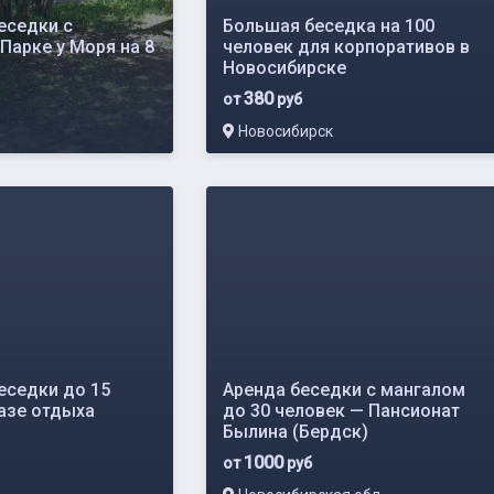
еседки с
Большая беседка на 100
Парке у Моря на 8
человек для корпоративов в
Новосибирске
380
от
руб
Новосибирск
еседки до 15
Аренда беседки с мангалом
базе отдыха
до 30 человек — Пансионат
Былина (Бердск)
1000
от
руб