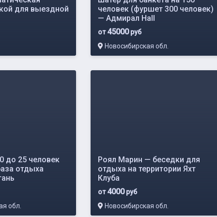
ркой для выездной
человек (фуршет 300 человек)
— Адмирал Hall
45000
от
руб
Новосибирская обл.
0 до 25 человек
Роял Марин — беседки для
база отдыха
отдыха на территории Яхт
тань
Клуба
4000
от
руб
я обл.
Новосибирская обл.