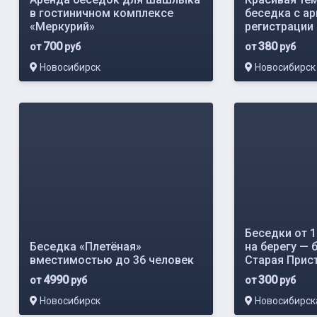
в гостиничном комплексе
беседка с а
«Меркурий»
регистрации
700
380
от
руб
от
руб
Новосибирск
Новосибирск
Беседки от 1
Беседка «Плетёная»
на берегу — 
вместимостью до 36 человек
Старая Прис
4990
300
от
руб
от
руб
Новосибирск
Новосибирска