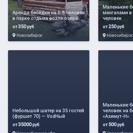
Маленькие б
Аренда беседки на 6-8 человек
мангалами в 
в парке отдыха возле озера
человек
350
250
от
руб
от
руб
Новосибирск
Новосибирск
Маленькие б
Небольшой шатер на 35 гостей
человек на 
(фуршет 70) — VodНый
«Азимут-Н»
35000
500
от
руб
от
руб