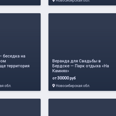
Новосибирская обл.
— беседка на
ком
Веранда для Свадьбы в
ще территория
Бердске — Парк отдыха «На
Камнях»
30000
от
руб
я обл.
Новосибирская обл.