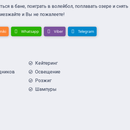
ься в бане, поиграть в волейбол, поплавать озере и снять
иезжайте и Вы не пожалеете!
niki
Whatsapp
Viber
Telegram
Кейтеринг
дников
Освещение
Розжиг
Шампуры