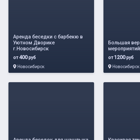
Аренда беседки с барбекю в
Уютном Дворике
Большая вер
г.Новосибирск
мероприятий
400
1200
от
руб
от
руб
Новосибирск
Новосибирск
Аренда беседок для шашлыка
Красивая те