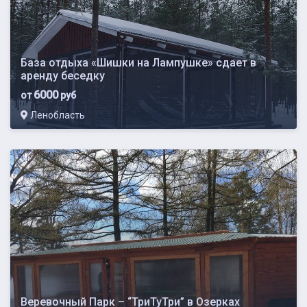
База отдыха «Шишки на Лампушке» сдает в
аренду беседку
6000
от
руб
Ленобласть
Веревочный Парк – “ТриТуТри” в Озерках